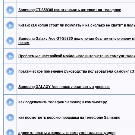
Samsung GT-S5830i как отключить интернет на телефоне
Китайская копия стоит ли покупать и на сколько её хватит в по
Samsung Galaxy Ace GT-S5830 подключил безлимитную оперу м
почем
Проблемы с настройкой мобильного интернета на самсунг галак
практическое прменение руководства пользователя самсунг с3
Samsung GALAXY Ace плохо ловит сеть в деревне
Как подключить телефон Samsung к компьютеру
как посмотреть версию прошивки на телефоне Samsung
адрес эл.почты и пароль на самсунге галакси вундер