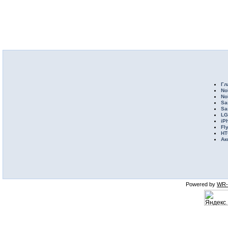
Гл
No
No
Sa
Sa
LG
iP
Fl
HT
Ак
Powered by
WR-