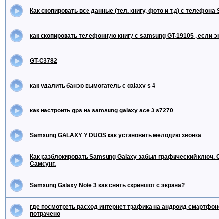
Как скопировать все данные (тел. книгу, фото и т.д) с телефон
как скопировать телефонную книгу с samsung GT-19105 , если э
GT-C3782
как удалить банэр вымогатель с galaxy s 4
как настроить gps на samsung galaxy ace 3 s7270
Samsung GALAXY Y DUOS как установить мелодию звонка
Как разблокировать Samsung Galaxy забыл графический ключ. С
Самсунг.
Samsung Galaxy Note 3 как снять скриншот с экрана?
где посмотреть расход интернет трафика на андроид смартфон
потрачено