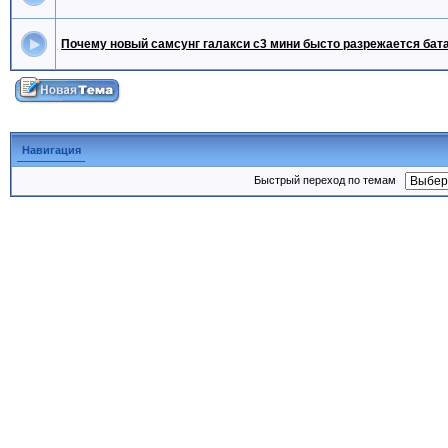
Почему новый самсунг галакси с3 мини бысто разрежается бат
Навигация
Быстрый переход по темам