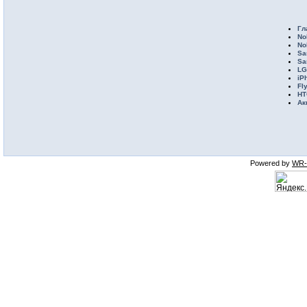
Гл
No
No
Sa
Sa
LG
iP
Fl
HT
Ак
Powered by
WR-