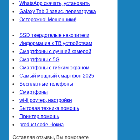
WhatsApp скачать, установить
Galaxy Tab 3 завис, перезагрузка
Осторожно! Мошенники!
SSD твердотелые накопители
Информация к ТВ устройствам
Смартфоны с лучшей камерой
Смартфоны с 5G
Смартфоны с гибким экраном
Самый мощный смартфон 2025
Бесплатные телефоны
Смартфоны
wi-fi роутер, настройки
Бытовая техника помощь
Принтер помощь
product code Нокиа
Оставляя отзывы, Вы помогаете