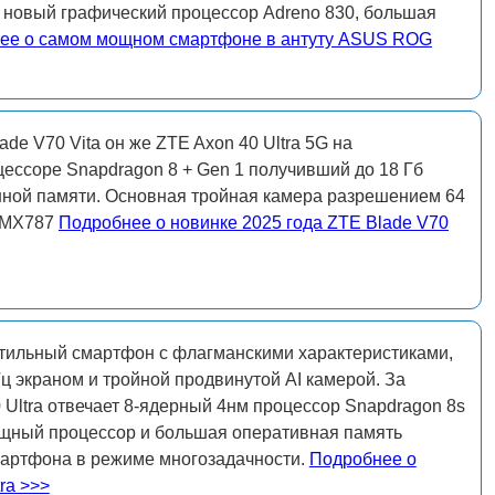
ц, новый графический процессор Adreno 830, большая
ее о самом мощном смартфоне в антуту ASUS ROG
de V70 Vita он же ZTE Axon 40 Ultra 5G на
ессоре Snapdragon 8 + Gen 1 получивший до 18 Гб
енной памяти. Основная тройная камера разрешением 64
 IMX787
Подробнее о новинке 2025 года ZTE Blade V70
стильный смартфон с флагманскими характеристиками,
 экраном и тройной продвинутой AI камерой. За
 Ultra отвечает 8-ядерный 4нм процессор Snapdragon 8s
мощный процессор и большая оперативная память
мартфона в режиме многозадачности.
Подробнее о
ra >>>