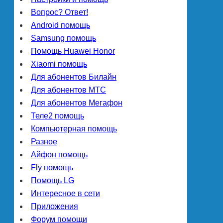
Вопрос? Ответ!
Android помощь
Samsung помощь
Помощь Huawei Honor
Xiaomi помощь
Для абонентов Билайн
Для абонентов МТС
Для абонентов Мегафон
Теле2 помощь
Компьютерная помощь
Разное
Айфон помощь
Fly помощь
Помощь LG
Интересное в сети
Приложения
Форум помощи