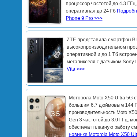
процессор частотой до 4.3 ГГ
оперативная до 24 Гб
Подробн
Phone 9 Pro >>>
ZTE представила смартфон Bla
высокопроизводительном проц
оперативной и до 1 Тб встро
мегапикселя с датчиком Sony
Vita >>>
Моторола Moto X50 Ultra 5G 
большим 6,7 дюймовым 144 Гц
производительность Moto X50
Gen 3 частотой до 3.0 ГГц, 
обеспечат плавную работу с
новинке Motorola Moto X50 Ult