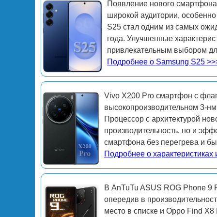
Появление нового смартфона 
широкой аудитории, особенно
S25 стал одним из самых ожи
года. Улучшенные характерис
привлекательным выбором для
Подробнее о Samsung S25 >>
Vivo X200 Pro смартфон с фла
высокопроизводительном 3-нм 
Процессор с архитектурой нов
производительность, но и эфф
смартфона без перегрева и бы
Подробнее о характеристиках 
В AnTuTu ASUS ROG Phone 9 Pr
опередив в производительност
место в списке и Oppo Find X8