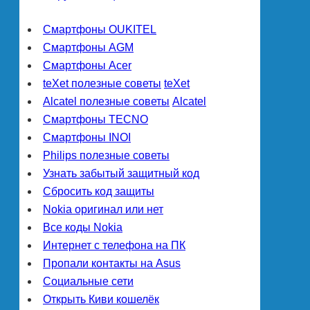
Смартфоны OUKITEL
Смартфоны AGM
Смартфоны Acer
teXet полезные советы
teXet
Alcatel полезные советы
Alcatel
Смартфоны TECNO
Смартфоны INOI
Philips полезные советы
Узнать забытый защитный код
Сбросить код защиты
Nokia оригинал или нет
Все коды Nokia
Интернет с телефона на ПК
Пропали контакты на Asus
Социальные сети
Открыть Киви кошелёк