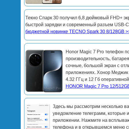
Текно Спарк 30 получил 6,8 дюймовый FHD+ экр
быстрой зарядки и современный разъем USB-C
бюджетной новинке TECNO Spark 30 8/128GB >
Honor Magic 7 Pro телефон 
производительность, батарея
сочные, большой экран с отл
приложениях. Хонор Меджик 7
4.32 ГГц и 12 Гб оперативно
HONOR Magic 7 Pro 12/512G
Здесь мы рассмотрим несколько в
уведомление телеграмм, которые и
приложении. Нажмите на всплываю
телефона и в открывшемся меню с