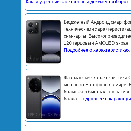
Как внутренний электронный документооборот о
Бюджетный Андроид смартфон
техническими характеристика
сим-карты. Высокопризводите
120 герцовый AMOLED экран, 
Подробнее о характеристиках
Флагманские характеристики 
мощных смартфонов в мире. В
большая и быстрая оперативна
балла.
Подробнее о характери