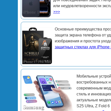
или неудовлетворенности эксп
>>>
Основные преимущества проз
защита экрана телефона от уд
изображения и простота уход
защитных стеклах для iPhone
Мобильные устрой
востребованных на
современным моде
стиль и инновацио
актуальные модел
S25 Ultra, Z Fold 6