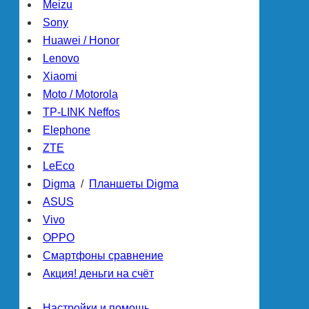
Meizu
Sony
Huawei / Honor
Lenovo
Xiaomi
Moto / Motorola
TP-LINK Neffos
Elephone
ZTE
LeEco
Digma
/
Планшеты Digma
ASUS
Vivo
OPPO
Смартфоны сравнение
Акция! деньги на счёт
Настройки и помощь