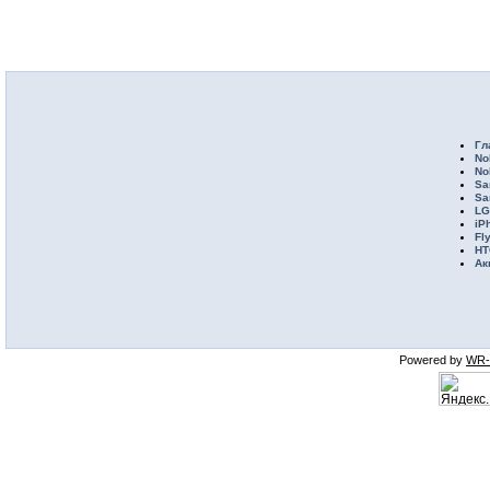
Гл
No
No
Sa
Sa
LG
iP
Fl
HT
Ак
Powered by
WR-