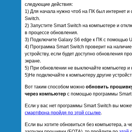
следующие действия:
1) Для начала нужно чтоб на ПК был интернет и
Switch.
2) Запустите Smart Switch на компьютере и откл
в процессе обновления.
3) Подключите Galaxy S6 edge к ПК с помощью 
4) Программа Smart Switch проверит на наличи
устройству, если будет доступно обновления пр
экране.
5) При обновлении не выключайте компьютер и 
5)Не подключайте к компьютеру другие устройс
Вот таким способом можно
обновить прошивку
через компьютер
с помощью программы Smart 
Если у вас нет программы Smart Switch вы мож
смартфона пройдя по этой ссылке
.
Если вы хотите обновиться без компьютера, а 
загрузки прошивки (FOTA), то пройдите по
этой 