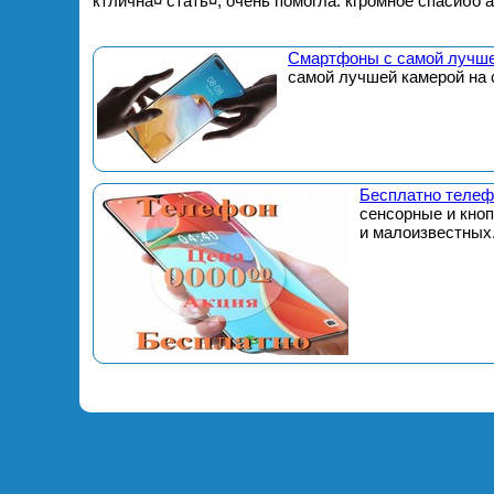
ќтлична¤ стать¤, очень помогла. ќгромное спасибо 
Смартфоны с самой лучше
самой лучшей камерой на 
Бесплатно телеф
сенсорные и кно
и малоизвестных