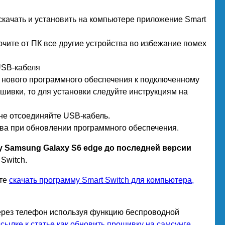
 скачать и установить на компьютере приложение Smart
ючите от ПК все другие устройства во избежание помех
USB-кабеля
е нового программного обеспечения к подключенному
ошивки, то для установки следуйте инструкциям на
не отсоединяйте USB-кабель.
тва при обновлении программного обеспечения.
 Samsung Galaxy S6 edge до последней версии
Switch.
ете
скачать программу Smart Switch для компьютера,
через телефон используя функцию беспроводной
ссылке к статье как обновить прошивку на самсунге