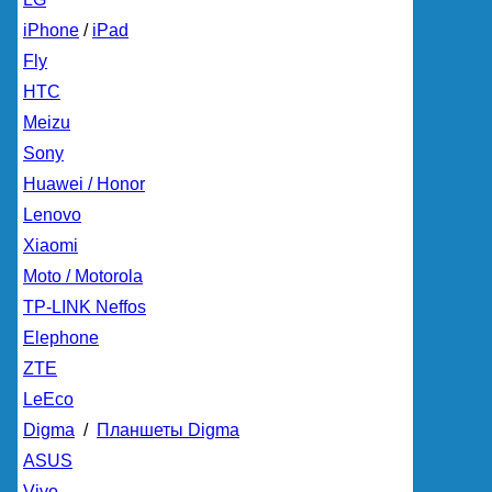
iPhone
/
iPad
Fly
HTC
Meizu
Sony
Huawei / Honor
Lenovo
Xiaomi
Moto / Motorola
TP-LINK Neffos
Elephone
ZTE
LeEco
Digma
/
Планшеты Digma
ASUS
Vivo