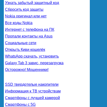
Узнать забытый защитный код
Сбросить код защиты
Nokia оригинал или нет
Все коды Nokia
Интернет с телефона на ПК
Пропали контакты на Asus
Социальные сети
Открыть Киви кошелёк
WhatsApp скачать, установить
Galaxy Tab 3 завис, перезагрузка
Осторожно! Мошенники!
SSD твердотелые накопители
Информация к ТВ устройствам
Смартфоны с лучшей камерой
Смартфоны с 5G