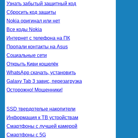
Узнать забытый защитный код
Сбросить код защиты
Nokia оригинал или нет
Все коды Nokia
Интернет с телефона на ПК
Пропали контакты на Asus
Социальные сети
Открыть Киви кошелёк
WhatsApp скачать, установить
Galaxy Tab 3 завис, перезагрузка
Осторожно! Мошенники!
SSD твердотелые накопители
Информация к ТВ устройствам
Смартфоны с лучшей камерой
Смартфоны с 5G