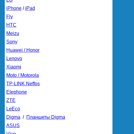
iPhone
/
iPad
Fly
HTC
Meizu
Sony
Huawei / Honor
Lenovo
Xiaomi
Moto / Motorola
TP-LINK Neffos
Elephone
ZTE
LeEco
Digma
/
Планшеты Digma
ASUS
Vivo