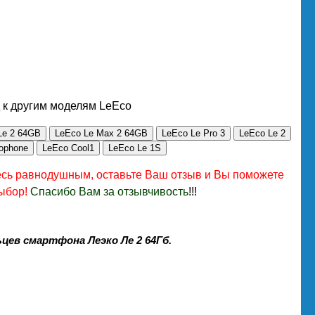
 к другим моделям LeEco
Le 2 64GB
LeEco Le Max 2 64GB
LeEco Le Pro 3
LeEco Le 2
ophone
LeEco Cool1
LeEco Le 1S
есь равнодушным, оставьте Ваш отзыв и Вы поможете
ыбор!
Спасибо Вам за отзывчивость
!!!
цев смартфона Леэко Ле 2 64Гб.