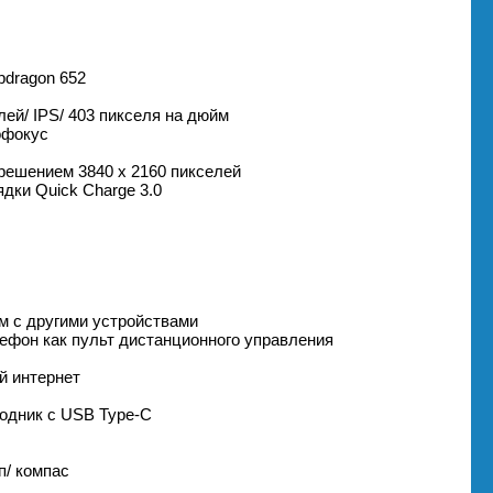
pdragon 652
лей/ IPS/ 403 пикселя на дюйм
офокус
зрешением 3840 х 2160 пикселей
дки Quick Charge 3.0
ом с другими устройствами
лефон как пульт дистанционного управления
й интернет
ходник с USB Type-C
п/ компас