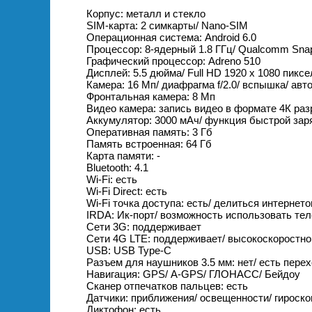
Корпус: металл и стекло
SIM-карта: 2 симкарты/ Nano-SIM
Операционная система: Android 6.0
Процессор: 8-ядерный 1.8 ГГц/ Qualcomm Sna
Графический процессор: Adreno 510
Дисплей: 5.5 дюйма/ Full HD 1920 х 1080 пиксе
Камера: 16 Мп/ диафрагма f/2.0/ вспышка/ авт
Фронтальная камера: 8 Мп
Видео камера: запись видео в формате 4К ра
Аккумулятор: 3000 мАч/ функция быстрой заря
Оперативная память: 3 Гб
Память встроенная: 64 Гб
Карта памяти: -
Bluetooth: 4.1
Wi-Fi: есть
Wi-Fi Direct: есть
Wi-Fi точка доступа: есть/ делиться интернет
IRDA: Ик-порт/ возможность использовать те
Сети 3G: поддерживает
Сети 4G LTE: поддерживает/ высокоскоростно
USB: USB Type-C
Разъем для наушников 3.5 мм: нет/ есть пере
Навигация: GPS/ А-GPS/ ГЛОНАСС/ Бейдоу
Сканер отпечатков пальцев: есть
Датчики: приближения/ освещенности/ гироско
Диктофон: есть