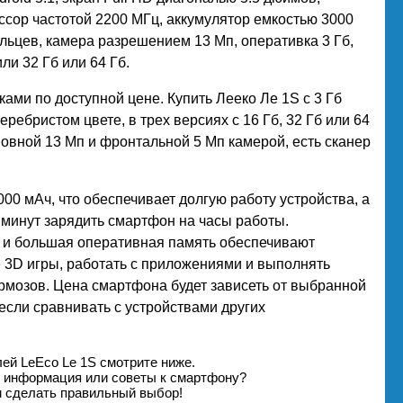
сор частотой 2200 МГц, аккумулятор емкостью 3000
альцев, камера разрешением 13 Мп, оперативка 3 Гб,
ли 32 Гб или 64 Гб.
ми по доступной цене. Купить Лееко Ле 1S с 3 Гб
ебристом цвете, в трех версиях с 16 Гб, 32 Гб или 64
вной 13 Мп и фронтальной 5 Мп камерой, есть сканер
00 мАч, что обеспечивает долгую работу устройства, а
 минут зарядить смартфон на часы работы.
 и большая оперативная память обеспечивают
е 3D игры, работать с приложениями и выполнять
ормозов. Цена смартфона будет зависеть от выбранной
 если сравнивать с устройствами других
ей LeEco Le 1S смотрите ниже.
я информация или советы к смартфону?
м сделать правильный выбор!