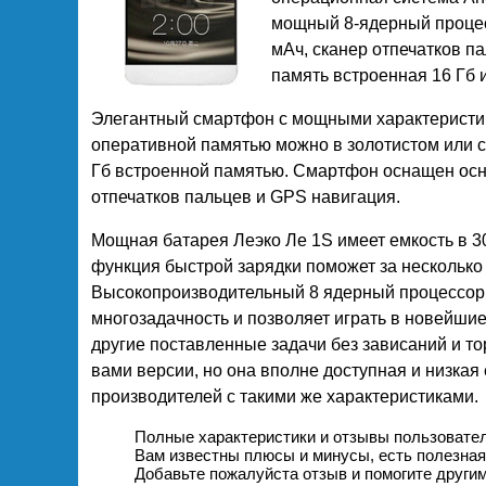
мощный 8-ядерный процес
мАч, сканер отпечатков п
память встроенная 16 Гб и
Элегантный смартфон с мощными характеристика
оперативной памятью можно в золотистом или сер
Гб встроенной памятью. Смартфон оснащен осно
отпечатков пальцев и GPS навигация.
Мощная батарея Леэко Ле 1S имеет емкость в 30
функция быстрой зарядки поможет за несколько
Высокопроизводительный 8 ядерный процессор
многозадачность и позволяет играть в новейши
другие поставленные задачи без зависаний и т
вами версии, но она вполне доступная и низкая
производителей с такими же характеристиками.
Полные характеристики и отзывы пользовател
Вам известны плюсы и минусы, есть полезна
Добавьте пожалуйста отзыв и помогите други