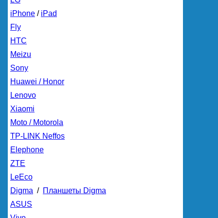
iPhone
/
iPad
Fly
HTC
Meizu
Sony
Huawei / Honor
Lenovo
Xiaomi
Moto / Motorola
TP-LINK Neffos
Elephone
ZTE
LeEco
Digma
/
Планшеты Digma
ASUS
Vivo