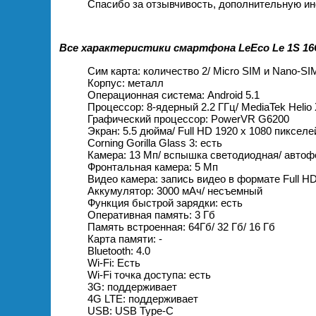
Спасибо за отзывчивость, дополнительную ин
Все характеристики смартфона LeEco Le 1S 16
Сим карта: количество 2/ Micro SIM и Nano-SI
Корпус: металл
Операционная система: Android 5.1
Процессор: 8-ядерный 2.2 ГГц/ MediaTek Helio
Графический процессор: PowerVR G6200
Экран: 5.5 дюйма/ Full HD 1920 х 1080 пиксел
Corning Gorilla Glass 3: есть
Камера: 13 Мп/ вспышка светодиодная/ автоф
Фронтальная камера: 5 Мп
Видео камера: запись видео в формате Full H
Аккумулятор: 3000 мАч/ несъемный
Функция быстрой зарядки: есть
Оперативная память: 3 Гб
Память встроенная: 64Гб/ 32 Гб/ 16 Гб
Карта памяти: -
Bluetooth: 4.0
Wi-Fi: Есть
Wi-Fi точка доступа: есть
3G: поддерживает
4G LTE: поддерживает
USB: USB Type-C