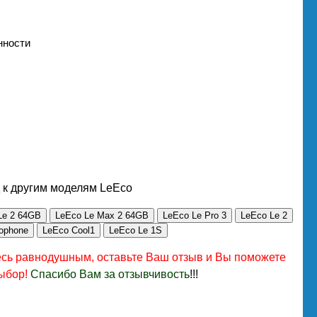
нности
 к другим моделям LeEco
Le 2 64GB
LeEco Le Max 2 64GB
LeEco Le Pro 3
LeEco Le 2
ophone
LeEco Cool1
LeEco Le 1S
есь равнодушным, оставьте Ваш отзыв и Вы поможете
ыбор!
Спасибо Вам за отзывчивость
!!!