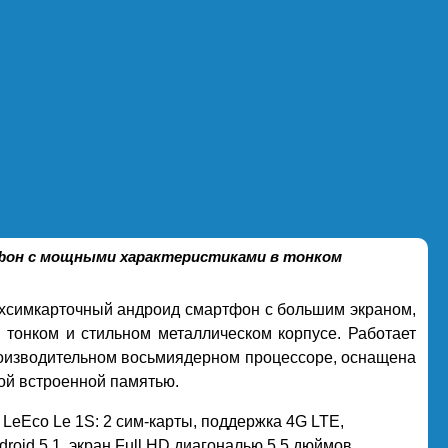
тфон с мощными характеристиками в тонком
симкарточный андроид смартфон с большим экраном,
 тонком и стильном металлическом корпусе. Работает
оизводительном восьмиядерном процессоре, оснащена
ой встроенной памятью.
LeEco Le 1S: 2 сим-карты, поддержка 4G LTE,
oid 5.1, экран Full HD диагональю 5.5 дюймов,