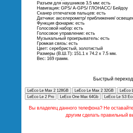
Разъем для наушников 3.5 мм: есть
Навигация: GPS/ А-GPS/ ГЛОНАСС/ Бейдоу
Сканер отпечатков пальцев: есть
Датчики: акселерометр/ приближения/ освеще
Функция фонарик: есть
Голосовой набор: есть
Голосовое управление: есть
Музыкальный проигрыватель: есть
Громкая связь: есть
Цвет: серебристый, золотистый
Размеры (В.Ш.Т): 151.1 x 74.2 x 7.5 мм.
Вес: 169 грамм.
Быстрый переход
LeEco Le Max 2 128GB
LeEco Le Max 2 32GB
LeEco 
LeEco Le 2 Pro
LeEco One Max 64Gb
LeEco Le S3 Ec
Вы владелец данного телефона? Не оставайт
другим сделать правильный в