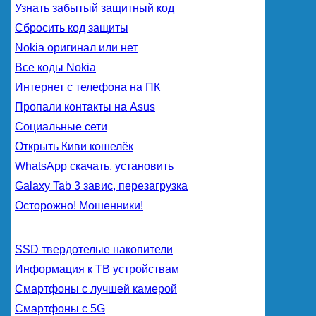
Узнать забытый защитный код
Сбросить код защиты
Nokia оригинал или нет
Все коды Nokia
Интернет с телефона на ПК
Пропали контакты на Asus
Социальные сети
Открыть Киви кошелёк
WhatsApp скачать, установить
Galaxy Tab 3 завис, перезагрузка
Осторожно! Мошенники!
SSD твердотелые накопители
Информация к ТВ устройствам
Смартфоны с лучшей камерой
Смартфоны с 5G