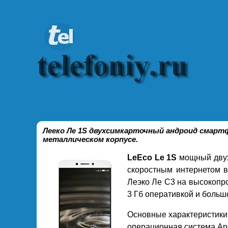
Лееко Ле 1S двухсимкарточный андроид смар
металлическом корпусе.
LeEco Le 1S
мощный двух
скоростным интернетом в
Леэко Ле С3 на высокопр
3 Гб оперативкой и больш
Основные характеристики 
операционная система Andr