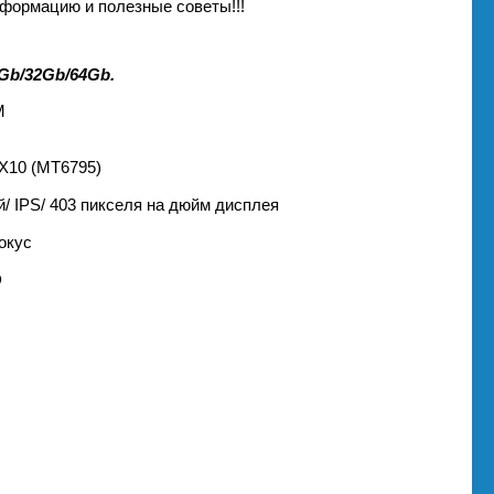
формацию и полезные советы!!!
Gb/32Gb/64Gb.
M
 X10 (MT6795)
ей/ IPS/ 403 пикселя на дюйм дисплея
окус
D