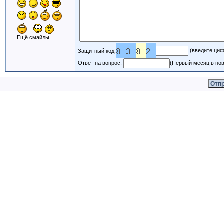
Ещё смайлы
(введите циф
Защитный код:
Ответ на вопрос:
(Первый месяц в нов