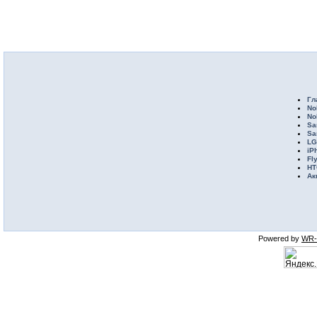
Гл
No
No
Sa
Sa
LG
iP
Fl
HT
Ак
Powered by
WR-