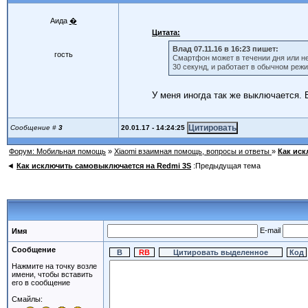
Аида
�
Цитата:
Влад 07.11.16 в 16:23 пишет:
гость
Смартфон может в течении дня или не
30 секунд, и работает в обычном реж
У меня иногда так же выключается. 
20.01.17 - 14:24:25
Сообщение #
3
Форум: Мобильная помощь
»
Xiaomi взаимная помощь, вопросы и ответы
»
Как иск
◄
Как исключить самовыключается на Redmi 3S
:Предыдущая тема
E-mail
Имя
Сообщение
Нажмите на точку возле
имени, чтобы вставить
его в сообщение
Смайлы: