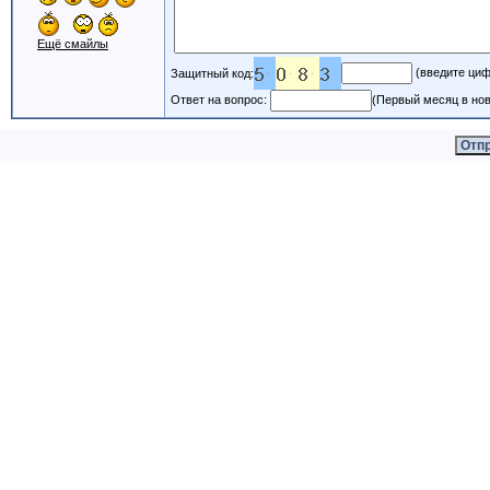
Ещё смайлы
(введите циф
Защитный код:
Ответ на вопрос:
(Первый месяц в нов