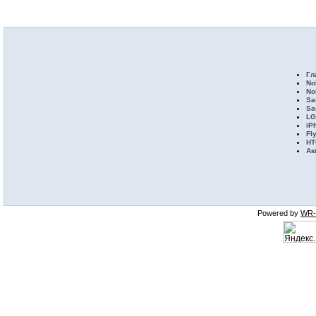
Гл
No
No
Sa
Sa
LG
iP
Fl
HT
Ак
Powered by
WR-