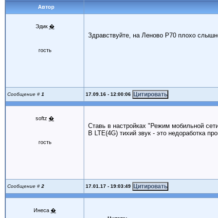
Автор
Эдик
�
Здравствуйте, на Леново Р70 плохо слышн
гость
17.09.16 - 12:00:06
Сообщение #
1
softz
�
Ставь в настройках "Режим мобильной сети
В LTE(4G) тихий звук - это недоработка пр
гость
17.01.17 - 19:03:49
Сообщение #
2
Инеса
�