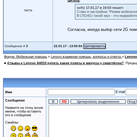
Цитата:
softz 17.01.17 в 19:03 пишет:
гость
Ставь в настройках "Режим мобильной
В LTE(4G) тихий звук - это недоработ
Согласна, иногда выбор сети 2G пом
22.01.17 - 13:00:04
Сообщение #
3
Форум: Мобильная помощь
»
Lenovo взаимная помощь, вопросы и ответы
»
Lenovo
◄
ќтзывы к Lenovo A6010 купить какие плюсы и минусы у смартфона?
:Преды
E-mail
Имя
Сообщение
Нажмите на точку возле
имени, чтобы вставить
его в сообщение
Смайлы: