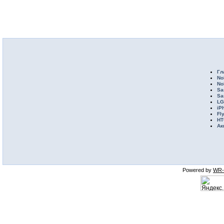
Гл
No
No
Sa
Sa
LG
iP
Fl
HT
Ак
Powered by
WR-