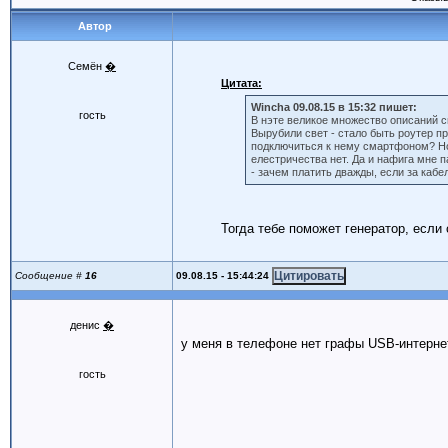
Автор
Семён
�
Цитата:
Wincha 09.08.15 в 15:32 пишет:
гость
В нэте великое множество описаний с
Вырубили свет - стало быть роутер п
подключиться к нему смартфоном? Но и
елестричества нет. Да и нафига мне 
- зачем платить дважды, если за каб
Тогда тебе поможет генератор, если 
09.08.15 - 15:44:24
Сообщение #
16
денис
�
у меня в телефоне нет графы USB-интерне
гость