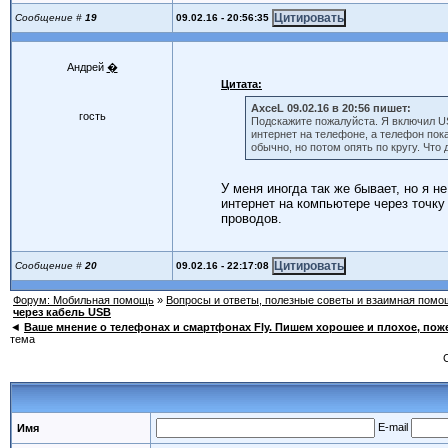
09.02.16 - 20:56:35
Сообщение #
19
Андрей
�
Цитата:
AxceL 09.02.16 в 20:56 пишет:
гость
Подскажите пожалуйста. Я включил U
интернет на телефоне, а телефон пок
обычно, но потом опять по кругу. Что д
У меня иногда так же бывает, но я 
интернет на компьютере через точку
проводов.
09.02.16 - 22:17:08
Сообщение #
20
Форум: Мобильная помощь
»
Вопросы и ответы, полезные советы и взаимная помо
через кабель USB
◄
Ваше мнение о телефонах и смартфонах Fly. Пишем хорошее и плохое, поже
тема
E-mail
Имя