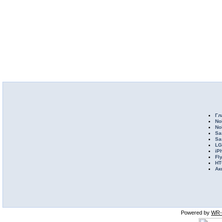
Гл
No
No
Sa
Sa
LG
iP
Fl
HT
Ак
Powered by
WR-