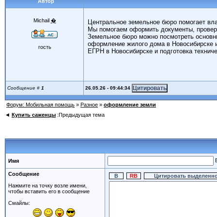
Автор
Michail
�
Центральное земельное бюро помогает вла
Мы помогаем оформить документы, проверя
Земельное бюро можно посмотреть основны
оформление жилого дома в Новосибирске и
гость
ЕГРН в Новосибирске и подготовка техниче
26.05.26 - 09:44:34
Сообщение #
1
Форум: Мобильная помощь
»
Разное
»
оформление земли
◄
Купить саженцы
:Предыдущая тема
E
Имя
Сообщение
Нажмите на точку возле имени,
чтобы вставить его в сообщение
Смайлы: