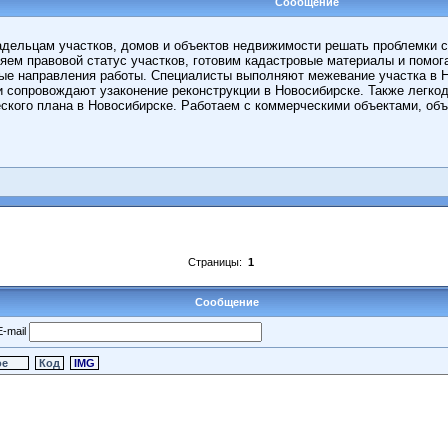
Сообщение
дельцам участков, домов и объектов недвижимости решать проблемки с
ем правовой статус участков, готовим кадастровые материалы и помога
е направления работы. Специалисты выполняют межевание участка в Нов
 сопровождают узаконение реконструкции в Новосибирске. Также легко
ского плана в Новосибирске. Работаем с коммерческими объектами, объ
Страницы:
1
Сообщение
-mail