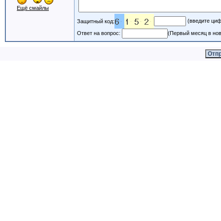
Ещё смайлы
(введите циф
Защитный код:
Ответ на вопрос:
(Первый месяц в нов