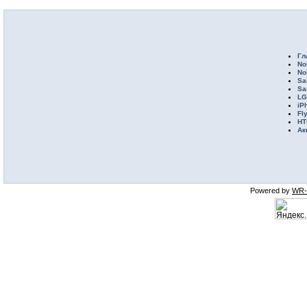
Гл
No
No
Sa
Sa
LG
iP
Fl
HT
Ак
Powered by
WR-