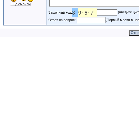
Ещё смайлы
(введите циф
Защитный код:
Ответ на вопрос:
(Первый месяц в нов