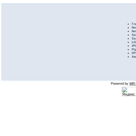
Гл
No
No
Sa
Sa
LG
iP
Fl
HT
Ак
Powered by
WR-