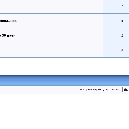
2
мендации.
9
а 30 дней
2
6
Быстрый переход по темам