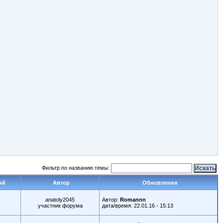
Фильтр по названию темы:
ий
Автор
Обновления
anatoly2045
Автор:
Romannn
участник форума
дата/время: 22.01.16 - 15:13