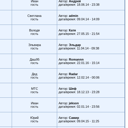
Иван
Автор:
Андрей
гость
дата/время: 18.06.14 - 23:38
Светлана
Автор:
admin
гость
дата/время: 09.04.14 - 14:09
Володя
Автор:
Катя
гость
дата/время: 27.05.15 - 21:54
Эльвира
Автор:
Эльдар
гость
дата/время: 11.04.14 - 09:38
Даш95
Автор:
Romannn
гость
дата/время: 22.01.16 - 15:14
Дед
Автор:
Radar
гость
дата/время: 12.02.14 - 00:06
МТС
Автор:
Шеф
гость
дата/время: 18.12.13 - 23:28
Иван
Автор:
jekson
гость
дата/время: 02.01.14 - 23:56
Юрий
Автор:
Самир
гость
дата/время: 09.04.15 - 11:25