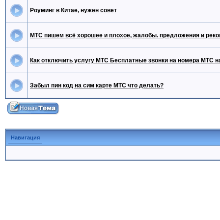
Роуминг в Китае, нужен совет
МТС пишем всё хорошее и плохое, жалобы. предложения и реко
Как отключить услугу МТС Бесплатные звонки на номера МТС н
Забыл пин код на сим карте МТС что делать?
Навигация