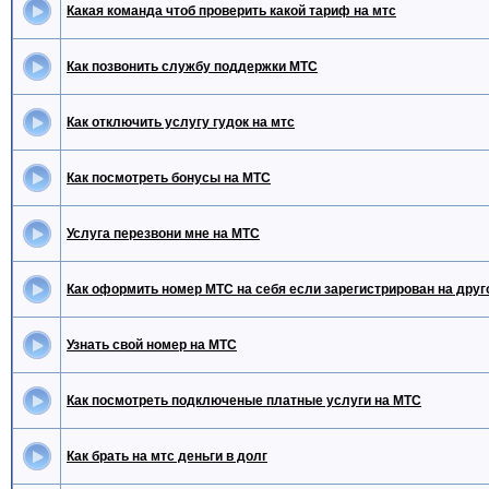
Какая команда чтоб проверить какой тариф на мтс
Как позвонить службу поддержки МТС
Как отключить услугу гудок на мтс
Как посмотреть бонусы на МТС
Услуга перезвони мне на МТС
Как оформить номер МТС на себя если зарегистрирован на друг
Узнать свой номер на МТС
Как посмотреть подключеные платные услуги на МТС
Как брать на мтс деньги в долг