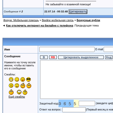
--------------------------------------------------
Не забывайте о взаимной помощи!
22.07.14 - 00:32:48
Сообщение #
2
Форум: Мобильная помощь
»
Beeline мобильная связь
»
Бонусные рубли
◄
Как отключить интернет на билайне с телефона
:Предыдущая тема
E-mail
Имя
Сообщение
Нажмите на точку возле
имени, чтобы вставить
его в сообщение
Смайлы:
Ещё смайлы
(введите циф
Защитный код:
Ответ на вопрос:
(Первый месяц в нов