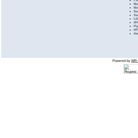
Гл
No
No
Sa
Sa
LG
iP
Fl
HT
Ак
Powered by
WR-