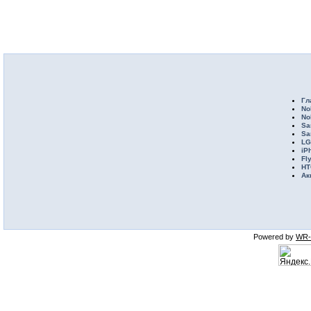
Гл
No
No
Sa
Sa
LG
iP
Fl
HT
Ак
Powered by
WR-