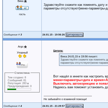
Вика
�
Здравствуйте скажите как поменять дату и
параметры отсутствуют(меню-параметры-да
гость
24.01.15 - 19:56:26
Сообщение #
3
Argo
�
Цитата:
Упорный
Вика 24.01.15 в 19:56 пишет:
Здравствуйте скажите как поменять д
параметры отсутствуют(меню-параме
Статистика:
Вот нащёл в иннете как настроить вр
Тем создано: 8
меню=параметры=дата и время=
Сообщений: 81
Репутация: 283
±
Выключить автокорекцию и появл
Предупреждения: 0
Надеюсь вам поможет установить дат
--------------------------------------------------
Не забывайте о взаимной помощи!
24.01.15 - 21:29:57
Сообщение #
4