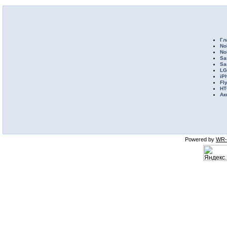
Гл
No
No
Sa
Sa
LG
iP
Fl
HT
Ак
Powered by
WR-