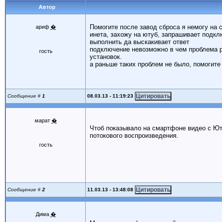
Автор
Помогите после завод сброса я немогу на
ариф
�
инета, захожу на ютуб, запрашивает подк
выполнить да выскакивает ответ
подключение невозможно в чем проблема р
гость
установок.
а раньше таких проблем не было, помогите
08.03.13 - 11:19:23
Сообщение #
1
марат
�
Чтоб показывало на смартфоне видео с Юту
потокового воспроизведения.
гость
11.03.13 - 13:48:08
Сообщение #
2
Дима
�