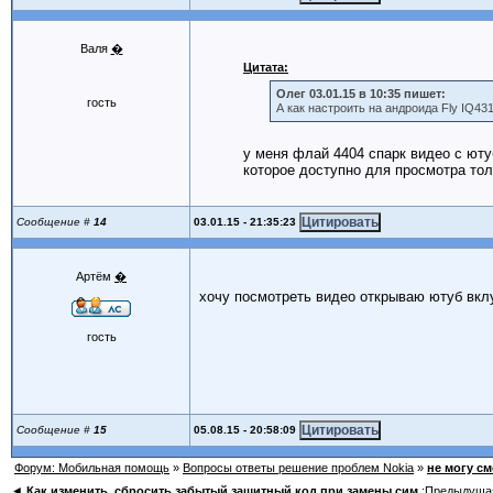
Валя
�
Цитата:
Олег 03.01.15 в 10:35 пишет:
гость
А как настроить на андроида Fly IQ43
у меня флай 4404 спарк видео с юту
которое доступно для просмотра тол
03.01.15 - 21:35:23
Сообщение #
14
Артём
�
хочу посмотреть видео открываю ютуб вклу
гость
05.08.15 - 20:58:09
Сообщение #
15
Форум: Мобильная помощь
»
Вопросы ответы решение проблем Nokia
»
не могу см
◄
Как изменить, сбросить забытый защитный код при замены сим
:Предыдуща