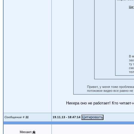
Ци
В 
зах
ту 
см
тел
Привет, у меня тоже проблема,
потоковое видео все равно не
Нихера оно не работает! Кто читает-
19.11.13 - 18:47:14
Сообщение #
11
Михаил
�