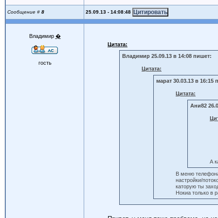
25.09.13 - 14:08:48
Сообщение #
8
Владимир
�
Цитата:
Владимир 25.09.13 в 14:08 пишет:
гость
Цитата:
марат 30.03.13 в 16:15 
Цитата:
Ани82 26.0
Ци
А к
В меню телефона
настройки/поток
каторую ты захо
Нокиа только в 