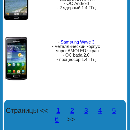
- ОС Android
- 2 ядерный 1.4 ГГц
-
Samsung Wave 3
- металлический корпус
- super AMOLED экран
- ОС bada 2.0
- процессор 1.4 ГГц
Страницы <<
1
2
3
4
5
6
>>