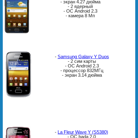
- экран 4.27 дюйма
- 2 ядерный
- ОС Android 2.3
- камера 8 Мп
-
Samsung Galaxy Y Duos
- 2 сим карты
- ОС Android 2.3
- процессор 832МГц
- экран 3.14 дюйма
-
La Fleur Wave Y (S5380)
- ОС bada 2.0