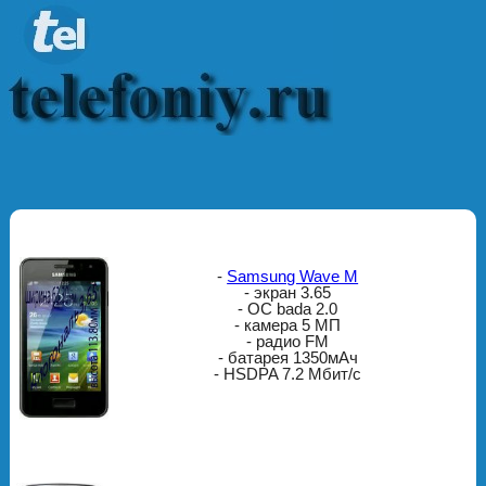
-
Samsung Wave M
- экран 3.65
- ОС bada 2.0
- камера 5 МП
- радио FM
- батарея 1350мАч
- HSDPA 7.2 Мбит/с