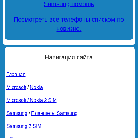
Samsung помощь
Посмотреть все телефоны списком по
новизне.
Навигация сайта.
Главная
Microsoft
/
Nokia
Microsoft / Nokia 2 SIM
Samsung
/
Планшеты Samsung
Samsung 2 SIM