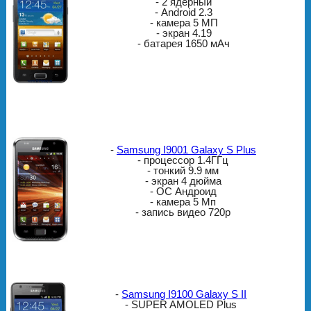
- 2 ядерный
- Android 2.3
- камера 5 МП
- экран 4.19
- батарея 1650 мАч
-
Samsung I9001 Galaxy S Plus
- процессор 1.4ГГц
- тонкий 9.9 мм
- экран 4 дюйма
- ОС Андроид
- камера 5 Мп
- запись видео 720p
-
Samsung I9100 Galaxy S II
- SUPER AMOLED Plus