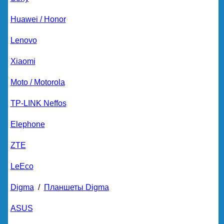
Huawei / Honor
Lenovo
Xiaomi
Moto / Motorola
TP-LINK Neffos
Elephone
ZTE
LeEco
Digma
/
Планшеты Digma
ASUS