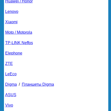
Huawei / Honor
Lenovo
Xiaomi
Moto / Motorola
TP-LINK Neffos
Elephone
ZTE
LeEco
Digma
/
Планшеты Digma
ASUS
Vivo