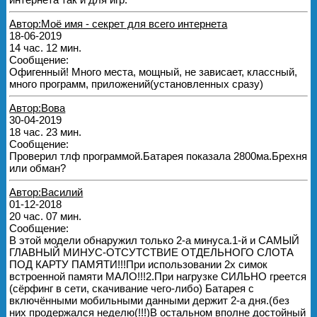
Автор:Моё имя - секрет для всего интернета
18-06-2019
14 час. 12 мин.
Сообщение:
Офигенный! Много места, мощный, не зависает, классный,
много программ, приложений(установленных сразу)
Автор:Вова
30-04-2019
18 час. 23 мин.
Сообщение:
Проверил тлф программой.Батарея показала 2800ма.Брехня
или обман?
Автор:Василий
01-12-2018
20 час. 07 мин.
Сообщение:
В этой модели обнаружил только 2-а минуса.1-й и САМЫЙ
ГЛАВНЫЙ МИНУС-ОТСУТСТВИЕ ОТДЕЛЬНОГО СЛОТА
ПОД КАРТУ ПАМЯТИ!!!При использовании 2х симок
встроенной памяти МАЛО!!!2.При нагрузке СИЛЬНО греется
(сёрфинг в сети, скачивание чего-либо) Батарея с
включёнными мобильными данными держит 2-а дня.(без
них продержался неделю(!!!)В остальном вполне достойный