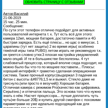
ОБНОВИТЬ СТРАНИЦУ С ОТЗЫВАМИ
Автор:Василий
21-06-2019
15 час. 25 мин.
Сообщение:
По сути этот телефон отлично подойдет для активных
пользователей интернета т. к. Тут есть всё для этого:
камера 12мп, мощная батарея, достаточно памяти и 4G
быстрая зарядка. Есть ещё плюсы... но щас о минусах. 1
царапины (тут нет защиты) 2 во время игры( особенно
тяжёлой игры типа PUBG) летом играть не рекомендую т.к.
он греется словно утюг.3 плохая настройка уведомлений:
мало опций. И те в большинстве бесполезны. 4 тут
слабоватый процессор, который вполне сюда подходит, но
можно было бы что-то по мощнее поставили... Плюсы:
хороший интерфейс+ грамотно сделаная операционная
система. Также прочный корпус(выдержал 3 падения на
бетон с высоты &#8776;1,5 м и выжил. Стекло даже не
треснуло.(или просто я везучий)) Хорошая батарея.
Отличная камера с режимом Pro(качество как цифровика.
Серьёзно.) и отпечаток пальца. Это основа того что нужно
знать о нём. Насчет процессора... лучше доплатить чуть
чуть(не больше 20$) и купить другой сматфон с похожими
параметрами но уже идеально подходящий как для
интернета так и для игр.