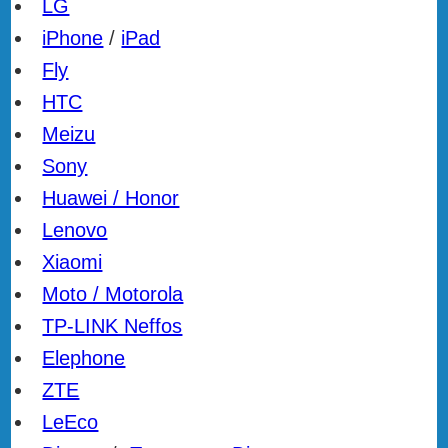
LG
iPhone
/
iPad
Fly
HTC
Meizu
Sony
Huawei / Honor
Lenovo
Xiaomi
Moto / Motorola
TP-LINK Neffos
Elephone
ZTE
LeEco