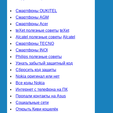
Смартфоны OUKITEL
Смартфоны AGM
Смартфоны Acer
teXet полезные советы
teXet
Alcatel полезные советы
Alcatel
Смартфоны TECNO
Смартфоны INOI
Philips полезные советы
Узнать забытый защитный код
Сбросить код защиты
Nokia оригинал или нет
Все коды Nokia
Интернет с телефона на ПК
Пропали контакты на Asus
Социальные сети
Открыть Киви кошелёк