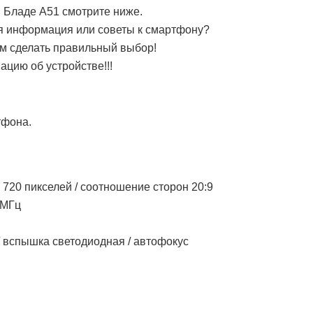
Е Бладе А51 смотрите ниже.
я информация или советы к смартфону?
им сделать правильный выбор!
цию об устройстве!!!
тфона.
x 720 пикселей / соотношение сторон 20:9
 МГц
/ вспышка светодиодная / автофокус