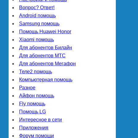
Вопрос? Ответ!
Android помощь
Samsung помощь
Помощь Huawei Honor
Xiaomi помощь
Для абонентов Билайн
Для абонентов МТС
Для абонентов Мегафон
Теле2 помощь
Компьютерная помощь
Разное
Айфон помощь
Fly помощь
Помощь LG
Интересное в сети
Приложения
Форум помощи