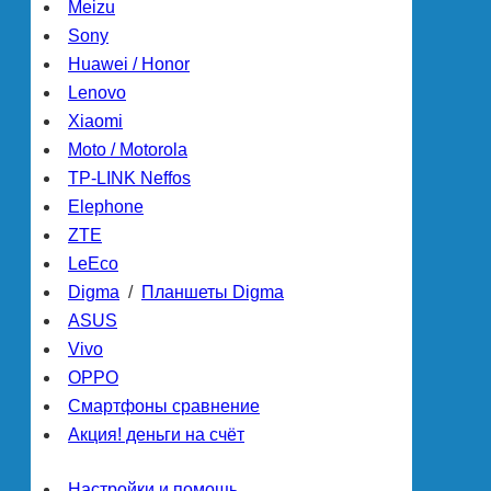
Meizu
Sony
Huawei / Honor
Lenovo
Xiaomi
Moto / Motorola
TP-LINK Neffos
Elephone
ZTE
LeEco
Digma
/
Планшеты Digma
ASUS
Vivo
OPPO
Смартфоны сравнение
Акция! деньги на счёт
Настройки и помощь