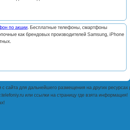
фон по акции
. Бесплатные телефоны, смартфоны
опочные как брендовых производителей Samsung, iPhone
тных.
с сайта для дальнейшего размещения на других ресурсах 
telefoniy.ru или ссылки на страницу где взята информация!
х!