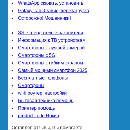
WhatsApp скачать, установить
Galaxy Tab 3 завис, перезагрузка
Осторожно! Мошенники!
SSD твердотелые накопители
Информация к ТВ устройствам
Смартфоны с лучшей камерой
Смартфоны с 5G
Смартфоны с гибким экраном
Самый мощный смартфон 2025
Бесплатные телефоны
Смартфоны
wi-fi роутер, настройки
Бытовая техника помощь
Принтер помощь
product code Нокиа
Оставляя отзывы, Вы помогаете