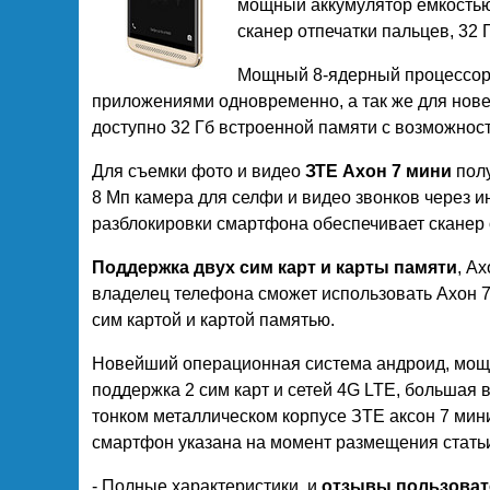
мощный аккумулятор емкостью
сканер отпечатки пальцев, 32 
Мощный 8-ядерный процессор и
приложениями одновременно, а так же для нове
доступно 32 Гб встроенной памяти с возможност
Для съемки фото и видео
ЗТЕ Ахон 7 мини
полу
8 Мп камера для селфи и видео звонков через и
разблокировки смартфона обеспечивает сканер 
Поддержка двух сим карт и карты памяти
, A
владелец телефона сможет использовать Ахон 7
сим картой и картой памятью.
Новейший операционная система андроид, мощн
поддержка 2 сим карт и сетей 4G LTE, большая 
тонком металлическом корпусе ЗТЕ аксон 7 мини
смартфон указана на момент размещения статьи
- Полные характеристики, и
отзывы пользовате