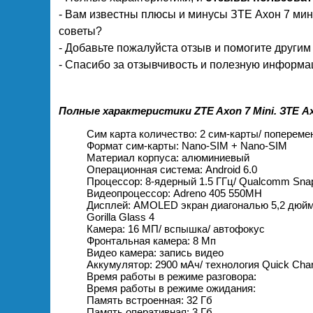
- Вам известны плюсы и минусы ЗТЕ Ахон 7 ми
советы?
- Добавьте пожалуйста отзыв и помогите други
- Спасибо за отзывчивость и полезную информац
Полные характеристики ZTE Axon 7 Mini. ЗТЕ А
Сим карта количество: 2 сим-карты/ поперем
Формат сим-карты: Nano-SIM + Nano-SIM
Материал корпуса: алюминиевый
Операционная система: Android 6.0
Процессор: 8-ядерный 1.5 ГГц/ Qualcomm Sna
Видеопроцессор: Adreno 405 550MH
Дисплей: AMOLED экран диагональю 5,2 дюйма
Gorilla Glass 4
Камера: 16 МП/ вспышка/ автофокус
Фронтальная камера: 8 Мп
Видео камера: запись видео
Аккумулятор: 2900 мАч/ технология Quick Char
Время работы в режиме разговора:
Время работы в режиме ожидания:
Память встроенная: 32 Гб
Память оперативная: 3 Гб