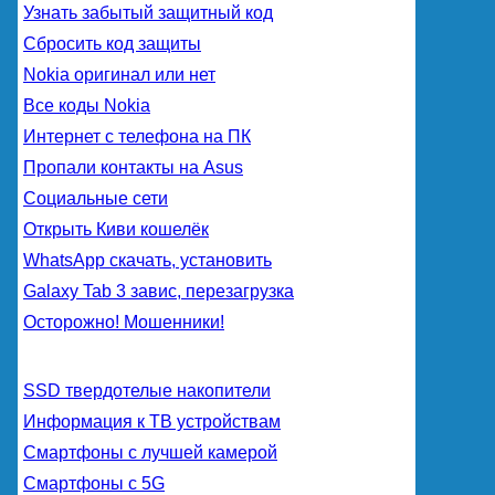
Узнать забытый защитный код
Сбросить код защиты
Nokia оригинал или нет
Все коды Nokia
Интернет с телефона на ПК
Пропали контакты на Asus
Социальные сети
Открыть Киви кошелёк
WhatsApp скачать, установить
Galaxy Tab 3 завис, перезагрузка
Осторожно! Мошенники!
SSD твердотелые накопители
Информация к ТВ устройствам
Смартфоны с лучшей камерой
Смартфоны с 5G