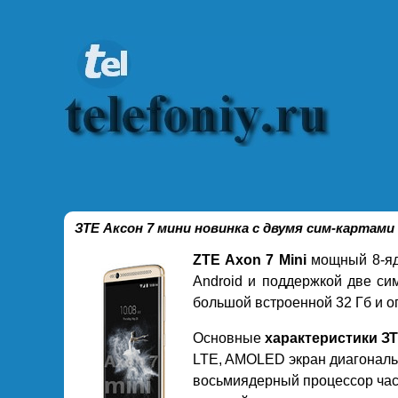
ЗТЕ Аксон 7 мини новинка с двумя сим-карта
ZTE Axon 7 Mini
мощный 8-яд
Android и поддержкой две си
большой встроенной 32 Гб и о
Основные
характеристики З
LTE, AMOLED экран диагональю
восьмиядерный процессор част