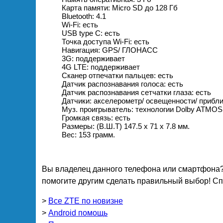
Карта памяти: Micro SD до 128 Гб
Bluetooth: 4.1
Wi-Fi: есть
USB type C: есть
Точка доступа Wi-Fi: есть
Навигация: GPS/ ГЛОНАСС
3G: поддерживает
4G LTE: поддерживает
Сканер отпечатки пальцев: есть
Датчик распознавания голоса: есть
Датчик распознавания сетчатки глаза: есть
Датчики: акселерометр/ освещенности/ прибли
Муз. проигрыватель: технологии Dolby ATMOS +
Громкая связь: есть
Размеры: (В.Ш.Т) 147.5 x 71 x 7.8 мм.
Вес: 153 грамм.
Вы владелец данного телефона или смартфона?
помогите другим сделать правильный выбор! Спа
>
Все ZTE по новизне
>
Android помощь