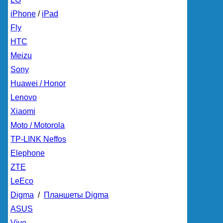
iPhone
/
iPad
Fly
HTC
Meizu
Sony
Huawei / Honor
Lenovo
Xiaomi
Moto / Motorola
TP-LINK Neffos
Elephone
ZTE
LeEco
Digma
/
Планшеты Digma
ASUS
Vivo