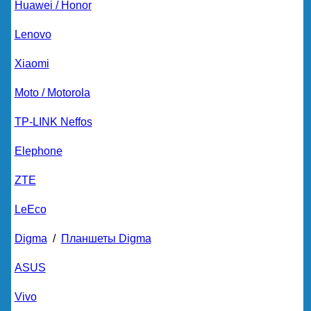
Huawei / Honor
Lenovo
Xiaomi
Moto / Motorola
TP-LINK Neffos
Elephone
ZTE
LeEco
Digma
/
Планшеты Digma
ASUS
Vivo