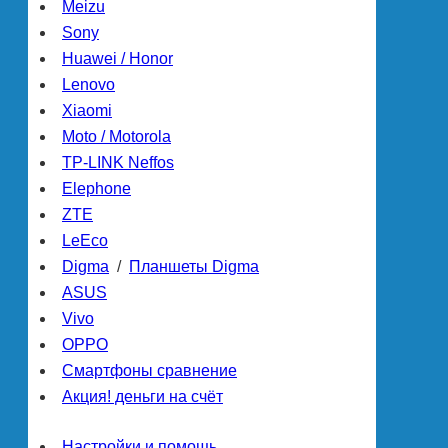
Meizu
Sony
Huawei / Honor
Lenovo
Xiaomi
Moto / Motorola
TP-LINK Neffos
Elephone
ZTE
LeEco
Digma
/
Планшеты Digma
ASUS
Vivo
OPPO
Смартфоны сравнение
Акция! деньги на счёт
Настройки и помощь