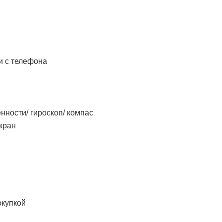
и с телефона
нности/ гироскоп/ компас
экран
окупкой