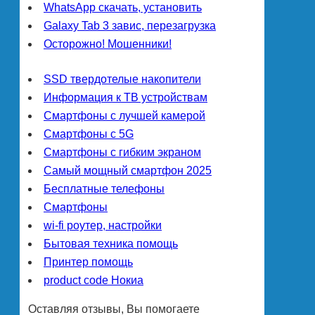
WhatsApp скачать, установить
Galaxy Tab 3 завис, перезагрузка
Осторожно! Мошенники!
SSD твердотелые накопители
Информация к ТВ устройствам
Смартфоны с лучшей камерой
Смартфоны с 5G
Смартфоны с гибким экраном
Самый мощный смартфон 2025
Бесплатные телефоны
Смартфоны
wi-fi роутер, настройки
Бытовая техника помощь
Принтер помощь
product code Нокиа
Оставляя отзывы, Вы помогаете