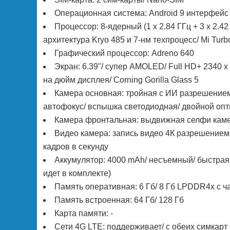
Операционная система: Android 9 интерфейс 
Процессор: 8-ядерный (1 х 2.84 ГГц + 3 х 2.4
архитектура Kryo 485 и 7-нм техпроцесс/ Mi Turb
Графический процессор: Adreno 640
Экран: 6.39"/ супер AMOLED/ Full HD+ 2340 х
на дюйм дисплея/ Corning Gorilla Glass 5
Камера основная: тройная с ИИ разрешением 48
автофокус/ вспышка светодиодная/ двойной опт
Камера фронтальная: выдвижная селфи камер
Видео камера: запись видео 4К разрешением 
кадров в секунду
Аккумулятор: 4000 mAh/ несъемный/ быстрая 
идет в комплекте)
Память оперативная: 6 Гб/ 8 Гб LPDDR4x с 
Память встроенная: 64 Гб/ 128 Гб
Карта памяти: -
Сети 4G LTE: поддерживает/ с обеих симкарт