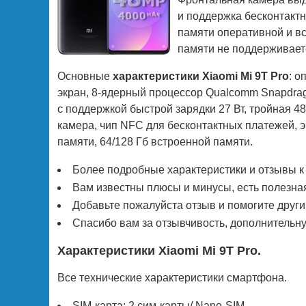
и поддержка бесконтакт
памяти оперативной и вст
памяти не поддерживает
Основные
характеристики Xiaomi Mi 9T Pro
: о
экран, 8-ядерный процессор Qualcomm Snapdrag
с поддержкой быстрой зарядки 27 Вт, тройная 
камера, чип NFC для бесконтактных платежей, э
памяти, 64/128 Гб встроенной памяти.
Более подробные характеристики и отзывы к
Вам известны плюсы и минусы, есть полезна
Добавьте пожалуйста отзыв и помогите друг
Спасибо вам за отзывчивость, дополнительн
Характеристики Xiaomi Mi 9T Pro.
Все технические характеристики смартфона.
SIM-карта: 2 сим-карты/ Nano-SIM