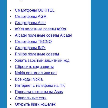
Смартфоны OUKITEL
Смартфоны AGM
Смартфоны Acer
teXet полезные советы
teXet
Alcatel полезные советы
Alcatel
Смартфоны TECNO
Смартфоны INOI
Philips полезные советы
Узнать забытый защитный код
Сбросить код защиты
Nokia оригинал или нет
Все коды Nokia
Интернет с телефона на ПК
Пропали контакты на Asus
Социальные сети
Открыть Киви кошелёк