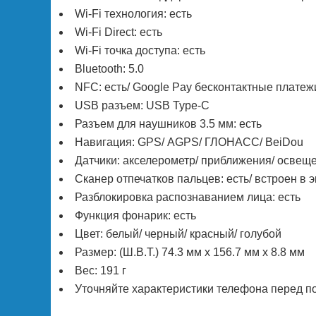
Wi-Fi технология: есть
Wi-Fi Direct: есть
Wi-Fi точка доступа: есть
Bluetooth: 5.0
NFC: есть/ Google Pay бесконтактные платеж
USB разъем: USB Type-C
Разъем для наушников 3.5 мм: есть
Навигация: GPS/ АGPS/ ГЛОНАСС/ BeiDou
Датчики: акселерометр/ приближения/ освеще
Сканер отпечатков пальцев: есть/ встроен в 
Разблокировка распознаванием лица: есть
Функция фонарик: есть
Цвет: белый/ черный/ красный/ голубой
Размер: (Ш.В.Т.) 74.3 мм х 156.7 мм х 8.8 мм
Вес: 191 г
Уточняйте характеристики телефона перед п