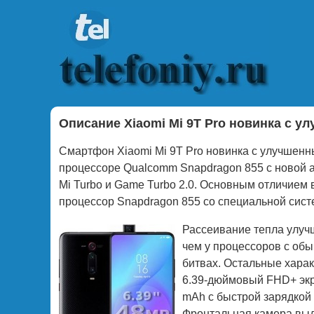
Описание Xiaomi Mi 9T Pro новинка с 
Смартфон Xiaomi Mi 9T Pro новинка с улучшен
процессоре Qualcomm Snapdragon 855 с новой а
Mi Turbo и Game Turbo 2.0. Основным отличием
процессор Snapdragon 855 со специальной систе
Рассеивание тепла улуч
чем у процессоров с об
битвах. Остальные харак
6.39-дюймовый FHD+ экр
mAh с быстрой зарядкой 
Фронтальная камера выд