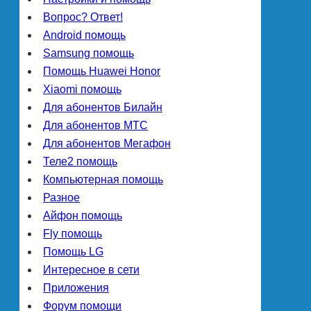
Вопрос? Ответ!
Android помощь
Samsung помощь
Помощь Huawei Honor
Xiaomi помощь
Для абонентов Билайн
Для абонентов МТС
Для абонентов Мегафон
Теле2 помощь
Компьютерная помощь
Разное
Айфон помощь
Fly помощь
Помощь LG
Интересное в сети
Приложения
Форум помощи