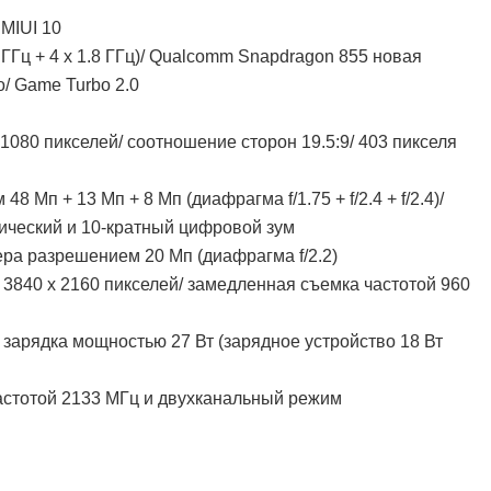
MIUI 10
2 ГГц + 4 х 1.8 ГГц)/ Qualcomm Snapdragon 855 новая
o/ Game Turbo 2.0
 1080 пикселей/ соотношение сторон 19.5:9/ 403 пикселя
 Мп + 13 Мп + 8 Мп (диафрагма f/1.75 + f/2.4 + f/2.4)/
ический и 10-кратный цифровой зум
а разрешением 20 Мп (диафрагма f/2.2)
3840 х 2160 пикселей/ замедленная съемка частотой 960
зарядка мощностью 27 Вт (зарядное устройство 18 Вт
частотой 2133 МГц и двухканальный режим