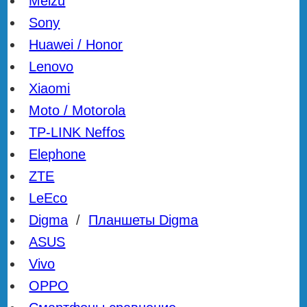
Meizu
Sony
Huawei / Honor
Lenovo
Xiaomi
Moto / Motorola
TP-LINK Neffos
Elephone
ZTE
LeEco
Digma
/
Планшеты Digma
ASUS
Vivo
OPPO