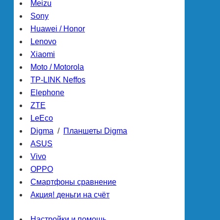
Meizu
Sony
Huawei / Honor
Lenovo
Xiaomi
Moto / Motorola
TP-LINK Neffos
Elephone
ZTE
LeEco
Digma
/
Планшеты Digma
ASUS
Vivo
OPPO
Смартфоны сравнение
Акция! деньги на счёт
Настройки и помощь