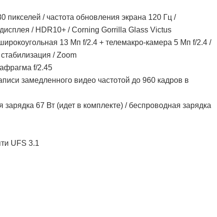
80 пикселей / частота обновления экрана 120 Гц /
исплея / HDR10+ / Corning Gorrilla Glass Victus
ирокоугольная 13 Мп f/2.4 + телемакро-камера 5 Мп f/2.4 /
 стабилизация / Zoom
фрагма f/2.45
записи замедленного видео частотой до 960 кадров в
 зарядка 67 Вт (идет в комплекте) / беспроводная зарядка
яти UFS 3.1