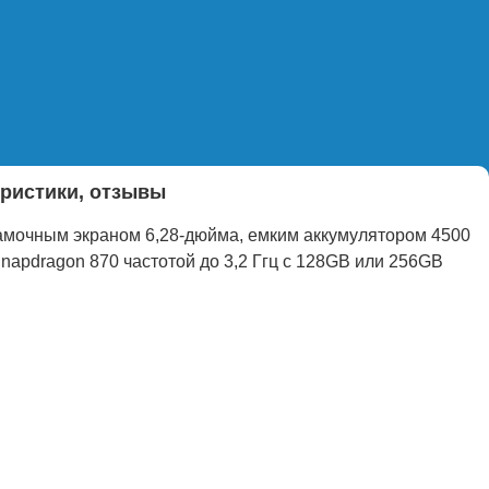
еристики, отзывы
рамочным экраном 6,28-дюйма, емким аккумулятором 4500
pdragon 870 частотой до 3,2 Ггц с 128GB или 256GB