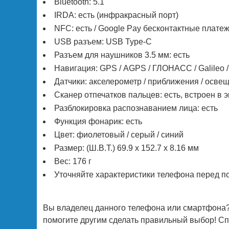
Bluetooth: 5.1
IRDA: есть (инфракрасный порт)
NFC: есть / Google Pay бесконтактные плате
USB разъем: USB Type-C
Разъем для наушников 3.5 мм: есть
Навигация: GPS / АGPS / ГЛОНАСС / Galileo 
Датчики: акселерометр / приближения / освеще
Сканер отпечатков пальцев: есть, встроен в 
Разблокировка распознаванием лица: есть
Функция фонарик: есть
Цвет: фиолетовый / серый / синий
Размер: (Ш.В.Т.) 69.9 х 152.7 х 8.16 мм
Вес: 176 г
Уточняйте характеристики телефона перед п
Вы владелец данного телефона или смартфона?
помогите другим сделать правильный выбор! Спа