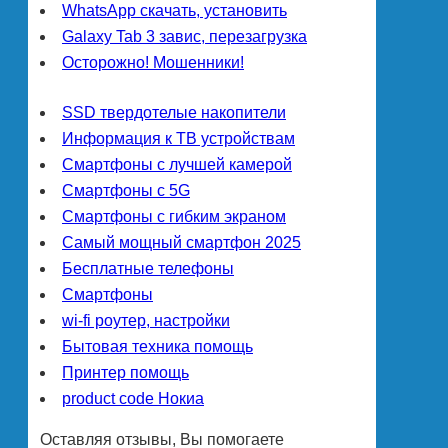
WhatsApp скачать, установить
Galaxy Tab 3 завис, перезагрузка
Осторожно! Мошенники!
SSD твердотелые накопители
Информация к ТВ устройствам
Смартфоны с лучшей камерой
Смартфоны с 5G
Смартфоны с гибким экраном
Самый мощный смартфон 2025
Бесплатные телефоны
Смартфоны
wi-fi роутер, настройки
Бытовая техника помощь
Принтер помощь
product code Нокиа
Оставляя отзывы, Вы помогаете