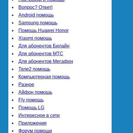
Вопрос? Ответ!
Android помощь
Samsung помощь
Помощь Huawei Honor
Xiaomi помощь
Для абонентов Билайн
Для абонентов МТС
Для абонентов Мегафон
Теле2 помощь
Компьютерная помощь
Разное
Айфон помощь
Fly помощь
Помощь LG
Интересное в сети
Приложения
Форум помощи