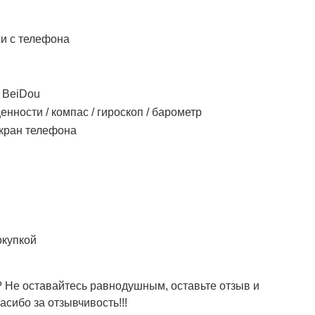
жи с телефона
/ BeiDou
нности / компас / гироскоп / барометр
экран телефона
окупкой
 Не оставайтесь равнодушным, оставьте отзыв и
сибо за отзывчивость!!!