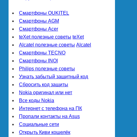
Смартфоны OUKITEL
Смартфоны AGM
Смартфоны Acer
teXet полезные советы
teXet
Alcatel полезные советы
Alcatel
Смартфоны TECNO
Смартфоны INOI
Philips полезные советы
Узнать забытый защитный код
Сбросить код защиты
Nokia оригинал или нет
Все коды Nokia
Интернет с телефона на ПК
Пропали контакты на Asus
Социальные сети
Открыть Киви кошелёк