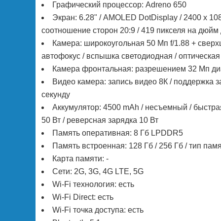
Графический процессор: Adreno 650
Экран: 6.28" / AMOLED DotDisplay / 2400 х 10
соотношение сторон 20:9 / 419 пикселя на дюйм д
Камера: широкоугольная 50 Мп f/1.88 + сверхш
автофокус / вспышка светодиодная / оптическая
Камера фронтальная: разрешением 32 Мп диа
Видео камера: запись видео 8К / поддержка 
секунду
Аккумулятор: 4500 mAh / несъемный / быстрая
50 Вт / реверсная зарядка 10 Вт
Память оперативная: 8 Гб LPDDR5
Память встроенная: 128 Гб / 256 Гб / тип пам
Карта памяти: -
Сети: 2G, 3G, 4G LTE, 5G
Wi-Fi технология: есть
Wi-Fi Direct: есть
Wi-Fi точка доступа: есть