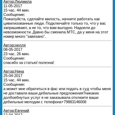
Автор:Людмила
11-05-2017
15 час. 44 мин.
Сообщение:
Пожалуйста, сделайте милость, начните работать как
цивилизованные люди. Подключайте только то, что у вас
запрашивают, а не то, что вам выгодно. Надоели до
невозможности. Давно бы сменила МТС, да у меня на этот
номер много "завязано".
Автор:нелля
08-05-2017
23 час. 26 мин.
Сообщение:
спасибо за статью! полезна!
Автор:Нина
25-04-2017
15 час. 44 мин.
Сообщение:
а может мне обратиться в фас или подать в суд чтобы меня
не доставали ваши дебильные предложения?никаких
долбоебнутых услуг я не заказывала отклюите ваши
дебильные мелодии с телефона+79883146008
Автор:Евгений
12-04-2017