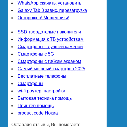
WhatsApp скачать, установить
Galaxy Tab 3 завис, перезагрузка
Осторожно! Мошенники!
SSD твердотелые накопители
Информация к ТВ устройствам
Смартфоны с лучшей камерой
Смартфоны с 5G
Смартфоны с гибким экраном
Самый мощный смартфон 2025
Бесплатные телефоны
Смартфоны
wi-fi роутер, настройки
Бытовая техника помощь
Принтер помощь
product code Нокиа
Оставляя отзывы, Вы помогаете