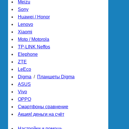
Meizu
Sony
Huawei / Honor
Lenovo
Xiaomi
Moto / Motorola
TP-LINK Neffos
Elephone
ZTE
LeEco
Digma
/
Планшеты Digma
ASUS
Vivo
OPPO
Смартфоны сравнение
Акция! деньги на счёт
Настройки и помощь