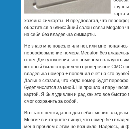
крупны
карта 
хозяина симкарты. Я предполагал, что переофо
обратиться в ближайший салон связи Megafon ч
на себя без владельца симкарты.
Не знаю мне повезло или нет, или мне попалис
переоформление номера Megafon без владельца
ответ. Для уточнения, что номером пользуюсь и
который было отправлено проверочное СМС сооб
владельца номера + пополнил счет на сто рублей 
Дальше сказали, что когда номер будет переофо
будет числится за мной. Не прошло и пару часов
картой. Я был удивлен и рад как это все быстро
смог сохранить за собой.
Вот так я неожиданно для себя сменил владельц
Многие в интернете пишут, что номер без владел
меня проблем с этим не возникло. Надеюсь, ин