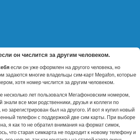
сли он числится за другим человеком.
себя
если он уже оформлен на другого человека, но
ом задаются многие владельцы сим-карт Megafon, которые
мером, хотя номер числится за другим человеком.
же несколько лет пользовался Мегафоновским номером,
й знали все мои родственники, друзья и коллеги по
, но зарегистрирован был на другого. И вот я купил новый
енный телефон с поддержкой две сим карты. При выборе
на, я как то не обратил внимания на формат симок,
ось, что старая симкарта не подходит к новому телефону и
ь его нельзя, так как контакты на старой карте очень