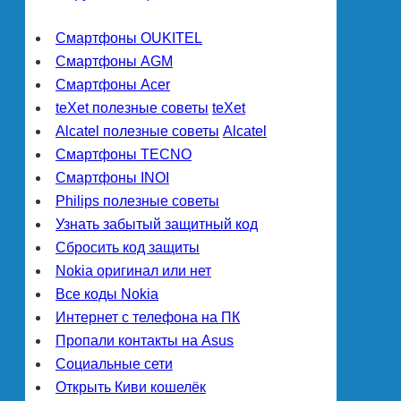
Смартфоны OUKITEL
Смартфоны AGM
Смартфоны Acer
teXet полезные советы
teXet
Alcatel полезные советы
Alcatel
Смартфоны TECNO
Смартфоны INOI
Philips полезные советы
Узнать забытый защитный код
Сбросить код защиты
Nokia оригинал или нет
Все коды Nokia
Интернет с телефона на ПК
Пропали контакты на Asus
Социальные сети
Открыть Киви кошелёк