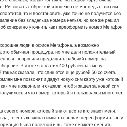
е. Рисковать с обрезкой я конечно не мог ведь если сим-
испортится, то и восстановить уже точно не получится без
рмление без владельца номера нельзя, но все же решил
тоб конкретно уточнить как переоформить номер Мегафон
ь хорошие люди в офисе Мегафона, а возможно
 это обычная процедура, но мне дали положительный
менно я, попросили предъявить рабочий номер, на
щение. В итоге я оплатил 400 рублей за смену
так как сказали, что спишется еще рублей 50 со счета.
рмлен мне позвонят и дадут новую сим карту уже который
 как мне позвонили и сказали, чтоб я зашел за новой сим
 получилось и что номер, который я пользовался много лет
а своего номера который знают все те кто знают меня.
ьца, то есть хозяина симкарты нельзя переоформить, но у
формация была полезной и вы тоже сможете сменить