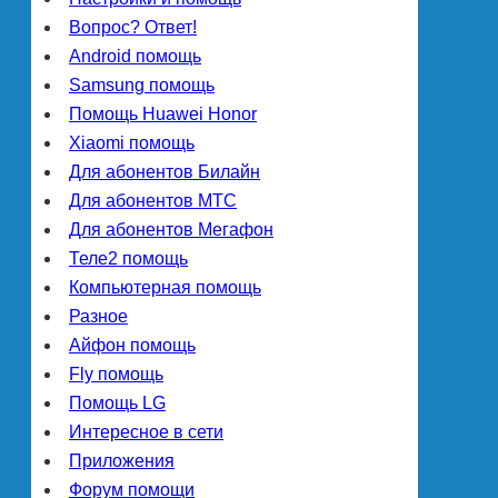
Вопрос? Ответ!
Android помощь
Samsung помощь
Помощь Huawei Honor
Xiaomi помощь
Для абонентов Билайн
Для абонентов МТС
Для абонентов Мегафон
Теле2 помощь
Компьютерная помощь
Разное
Айфон помощь
Fly помощь
Помощь LG
Интересное в сети
Приложения
Форум помощи