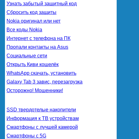
Узнать забытый защитный код
Сбросить код защиты
Nokia оригинал или нет
Все коды Nokia
Интернет с телефона на ПК
Пропали контакты на Asus
Социальные сети
Открыть Киви кошелёк
WhatsApp скачать, установить
Galaxy Tab 3 завис, перезагрузка
Осторожно! Мошенники!
SSD твердотелые накопители
Информация к ТВ устройствам
Смартфоны с лучшей камерой
Смартфоны с 5G