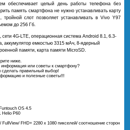
ием обеспечивает целый день работы телефона без
ирить память смартфона не нужно устанавливать карту
, тройной слот позволяет устанавливать в Vivo Y97
ъемом до 256 Гб.
 сети 4G-LTE, операционная система Android 8.1, 6.3-
а, аккумулятор емкостью 3315 мАч, 8-ядерный
троенной памяти, карта памяти MicroSD.
рите ниже.
я информация или советы к смартфону?
м сделать правильный выбор!
формацию и полезные советы!!!
Funtouch OS 4.5
 Helio P60
/ FullView/ FHD+ 2280 х 1080 пикселей/ соотношение сторон