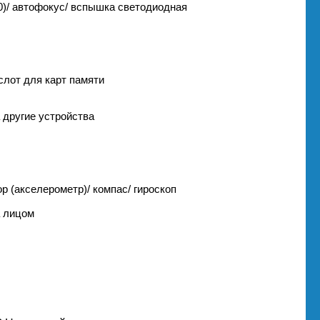
.0)/ автофокус/ вспышка светодиодная
слот для карт памяти
а другие устройства
р (акселерометр)/ компас/ гироскоп
а лицом