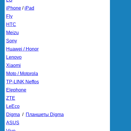
iPhone
/
iPad
Fly
HTC
Meizu
Sony
Huawei / Honor
Lenovo
Xiaomi
Moto / Motorola
TP-LINK Neffos
Elephone
ZTE
LeEco
Digma
/
Планшеты Digma
ASUS
Vivo