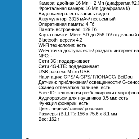
Камера: двойная 16 Мп + 2 Мп (диафрагма f/2
Фронтальная камера: 16 Мп (диафрагма f/)
Видеокамера: есть запись видео
Аккумулятор: 3315 мАч/ несъемный
Оперативная память: 4 Гб
Память встроенная: 128 Гб
Карта памяти: Micro SD до 256 Гб/ отдельный 
Bluetooth: версия 4.2
Wi-Fi технология: есть
Wi-Fi точка доступа: есть/ раздать интернет н
NFC: -
Сети 3G: поддерживает
Сети 4G-LTE: поддерживает
USB разъем: Micro USB
Навигация: GPS/ A-GPS/ ГЛОНАСС/ BeiDou
Датчики: приближения/ освещенности/ G-сенсо
Сканер отпечатков пальцев: есть
Face ID: технология разблокировки смартфон
Аудиоразъем для наушников 3.5 мм: есть
Функция фонарик: есть
Цвет: черный/ синий/ розовый
Размеры (В.Ш.Т): 156 х 75.6 х 8.1 мм
Вес: 162 г