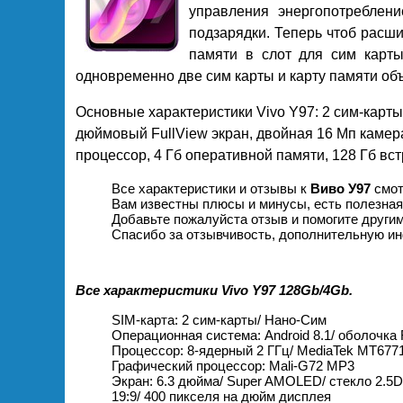
управления энергопотреблен
подзарядки. Теперь чтоб расш
памяти в слот для сим карты
одновременно две сим карты и карту памяти об
Основные характеристики Vivo Y97: 2 сим-карты,
дюймовый FullView экран, двойная 16 Мп камер
процессор, 4 Гб оперативной памяти, 128 Гб вс
Все характеристики и отзывы к
Виво У97
смот
Вам известны плюсы и минусы, есть полезна
Добавьте пожалуйста отзыв и помогите други
Спасибо за отзывчивость, дополнительную ин
Все характеристики Vivo Y97 128Gb/4Gb.
SIM-карта: 2 сим-карты/ Нано-Сим
Операционная система: Android 8.1/ оболочка 
Процессор: 8-ядерный 2 ГГц/ MediaTek MT6771
Графический процессор: Mali-G72 MP3
Экран: 6.3 дюйма/ Super AMOLED/ стекло 2.5D
19:9/ 400 пикселя на дюйм дисплея