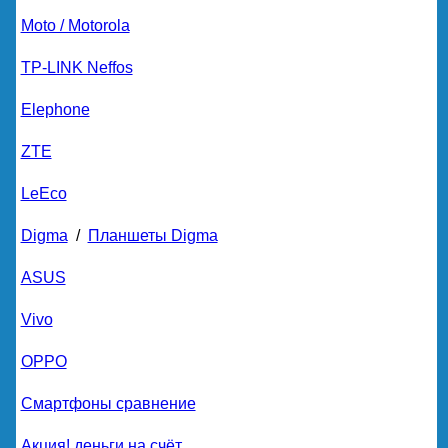
Moto / Motorola
TP-LINK Neffos
Elephone
ZTE
LeEco
Digma
/
Планшеты Digma
ASUS
Vivo
OPPO
Смартфоны сравнение
Акция! деньги на счёт