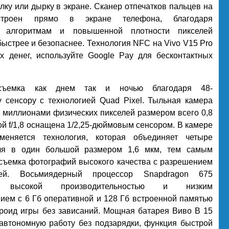
лку или дырку в экране. Сканер отпечатков пальцев на
роен прямо в экране телефона, благодаря
м алгоритмам и повышенной плотности пикселей
ыстрее и безопаснее. Технология NFC на Vivo V15 Pro
х денег, используйте Google Pay для бесконтактных
 съемка как днем так и ночью благодаря 48-
у сенсору с технологией Quad Pixel. Тыльная камера
8 миллионами физических пикселей размером всего 0,8
й f/1,8 оснащена 1/2,25-дюймовым сенсором. В камере
меняется технология, которая объединяет четыре
ля в один большой размером 1,6 мкм, тем самым
 съемка фотографий высокого качества с разрешением
лей. Восьмиядерный процессор Snapdragon 675
я высокой производительностью и низким
ием с 6 Гб оперативной и 128 Гб встроенной памятью
роид игры без зависаний. Мощная батарея Виво В 15
автономную работу без подзарядки, функция быстрой