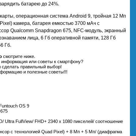
дзарядить батарею до 24%.
м-карты, операционная система Android 9, тройная 12 Мп
Pixel) камера, батарея емкостью 3700 мАч с
ессор Qualcomm Snapdragon 675, NFC-модуль, экранный
ознаванием лица, 6 Гб оперативной памяти, 128 Гб
6 Гб.
о
смотрите ниже.
я информация или советы к смартфону?
м сделать правильный выбор!
формацию и полезные советы!!!
 Funtouch OS 9
 675
/ Ultra FullView/ FHD+ 2340 х 1080 пикселей/ соотношение
сор с технологией Quad Pixel) + 8 Мп + 5 Мп/ (диафрагма