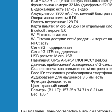
f/1.8 + f/2.2 + f/2.4)/ автофокус/ вспышка свет
Фронтальная камера: 32 Мп/ (диафрагма f/2.0)
Видеокамера: есть запись видео
Аккумулятор: 3700 мАч/ несъемный/ быстрая 
Оперативная память: 6 Гб
Память встроенная: 128 Гб
Карта памяти: Micro SD 256 Гб/ отдельный сл
Bluetooth: версия 5.0
Wi-Fi технология: есть
Wi-Fi точка доступа: есть/ раздать интернет н
NFC: есть
Сети 3G: поддерживает
Сети 4G-LTE: поддерживает
USB разъем: Micro USB
Навигация: GPS/ A-GPS/ ГЛОНАСС/ BeiDou
Датчики: приближения/ освещенности/ G-сенсо
Сканер отпечатков пальцев: есть/ встроен в э
Face ID: технология разблокировки смартфон
Аудиоразъем для наушников 3.5 мм: есть
Функция фонарик: есть
Цвет: красный/ синий
Размеры (В.Ш.Т): 157.25 х 74.71 х 8.21 мм
Вес: 185 г
Вы владелец данного телефона или смартфона?