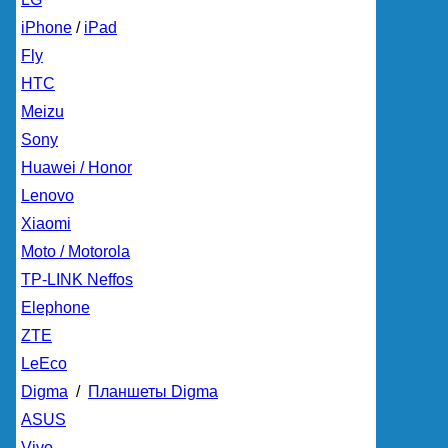
iPhone
/
iPad
Fly
HTC
Meizu
Sony
Huawei / Honor
Lenovo
Xiaomi
Moto / Motorola
TP-LINK Neffos
Elephone
ZTE
LeEco
Digma
/
Планшеты Digma
ASUS
Vivo