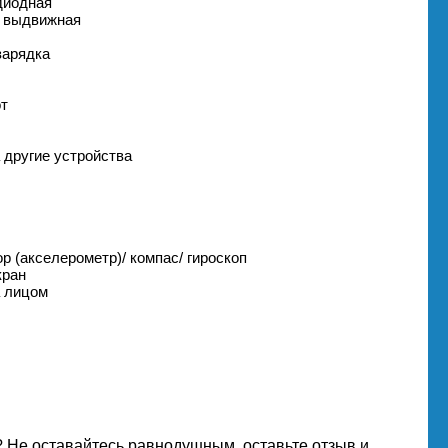
одиодная
/ выдвижная
зарядка
от
а другие устройства
р (акселерометр)/ компас/ гироскоп
кран
а лицом
 Не оставайтесь равнодушным, оставьте отзыв и