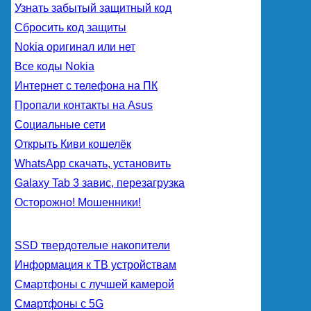
Узнать забытый защитный код
Сбросить код защиты
Nokia оригинал или нет
Все коды Nokia
Интернет с телефона на ПК
Пропали контакты на Asus
Социальные сети
Открыть Киви кошелёк
WhatsApp скачать, установить
Galaxy Tab 3 завис, перезагрузка
Осторожно! Мошенники!
SSD твердотелые накопители
Информация к ТВ устройствам
Смартфоны с лучшей камерой
Смартфоны с 5G