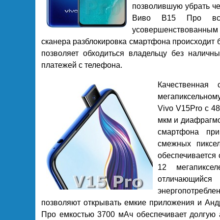
позволившую убрать че
Виво В15 Про вст
усовершенствованны
сканера разблокировка смартфона происходит б
позволяет обходиться владельцу без наличны
платежей с телефона.
Качественная
мегапиксельном
Vivo V15Pro с 4
мкм и диафрагмо
смартфона при
смежных пиксе
обеспечивается
12 мегапиксе
отличающийс
энергопотреблен
позволяют открывать емкие приложения и Анд
Про емкостью 3700 мАч обеспечивает долгую 