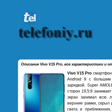
Описание Vivo V15 Pro, все характеристики и
Vivo V15 Pro
смартфон 
Android 9 с большим
зарядкой. Super AMOL
сторон 19,5:9 занимае
экран занимал всю л
верхние рамки, скрыл
света и приближения