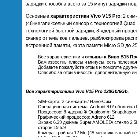
зарядки способна всего за 15 минут зарядки по
Основные
характеристики Vivo V15 Pro
: 2 си
(48-мегапиксельный сенсор с технологией Quad 
технологией быстрой зарядки, 8-ядерный проц
сканер отпечатков пальцев, разблокировка расп
встроенной памяти, карта памяти Micro SD до 25
Все характеристики и
отзывы к Виво В15 Пр
Вам известны плюсы и минусы, есть полезна
Добавьте пожалуйста отзыв и помогите други
Спасибо за отзывчивость, дополнительную ин
Все характеристики Vivo V15 Pro 128Gb/6Gb.
SIM-карта: 2 сим-карты/ Нано-Сим
Операционная система: Android 9.0/ оболочка
Процессор: 8-ядерный/ Qualcomm Snapdragon
Графический процессор: Adreno 612
Экран: 6.39 дюйма/ Super AMOLED/ стекло 2.5D
сторон 19.5:9
Камера: тройная 12 Мп (48-мегапиксельный сен