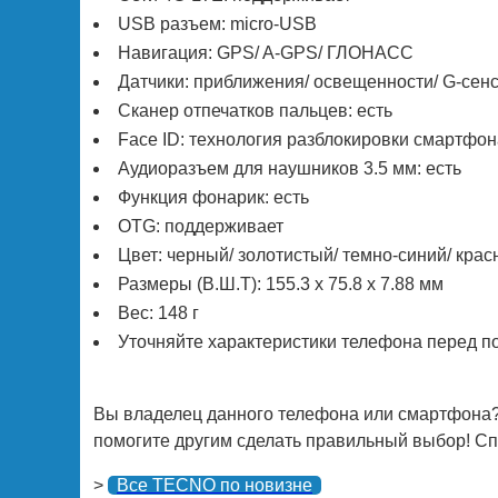
USB разъем: micro-USB
Навигация: GPS/ A-GPS/ ГЛОНАСС
Датчики: приближения/ освещенности/ G-сенс
Сканер отпечатков пальцев: есть
Face ID: технология разблокировки смартфо
Аудиоразъем для наушников 3.5 мм: есть
Функция фонарик: есть
OTG: поддерживает
Цвет: черный/ золотистый/ темно-синий/ кра
Размеры (В.Ш.Т): 155.3 х 75.8 х 7.88 мм
Вес: 148 г
Уточняйте характеристики телефона перед п
Вы владелец данного телефона или смартфона?
помогите другим сделать правильный выбор! Спа
>
Все TECNO по новизне