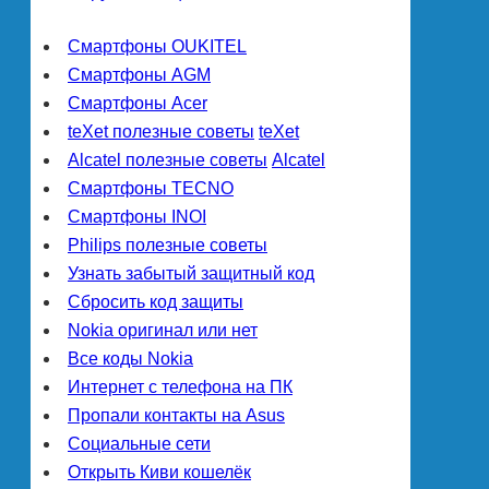
Смартфоны OUKITEL
Смартфоны AGM
Смартфоны Acer
teXet полезные советы
teXet
Alcatel полезные советы
Alcatel
Смартфоны TECNO
Смартфоны INOI
Philips полезные советы
Узнать забытый защитный код
Сбросить код защиты
Nokia оригинал или нет
Все коды Nokia
Интернет с телефона на ПК
Пропали контакты на Asus
Социальные сети
Открыть Киви кошелёк