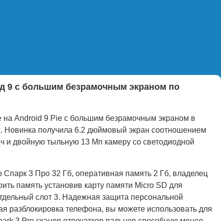
д 9 с большим безрамочным экраном по
 на Android 9 Pie с большим безрамочным экраном в
х. Новинка получила 6.2 дюймовый экран соотношением
ч и двойную тыльную 13 Мп камеру со светодиодной
 Спарк 3 Про 32 Гб, оперативная память 2 Гб, владелец
ть память установив карту памяти Micro SD для
тдельный слот 3. Надежная защита персональной
я разблокировка телефона, вы можете использовать для
rk 3 Pro сканер отпечатков пальцев способную менее