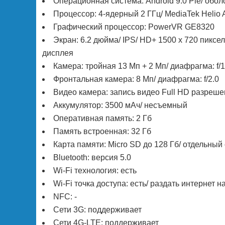
Операционная система: Android 9.0 Pie/ обо
Процессор: 4-ядерный 2 ГГц/ MediaTek Helio
Графический процессор: PowerVR GE8320
Экран: 6.2 дюйма/ IPS/ HD+ 1500 х 720 пиксе
дисплея
Камера: тройная 13 Мп + 2 Мп/ диафрагма: f/
Фронтальная камера: 8 Мп/ диафрагма: f/2.0
Видео камера: запись видео Full HD разреше
Аккумулятор: 3500 мАч/ несъемный
Оперативная память: 2 Гб
Память встроенная: 32 Гб
Карта памяти: Micro SD до 128 Гб/ отдельный
Bluetooth: версия 5.0
Wi-Fi технология: есть
Wi-Fi точка доступа: есть/ раздать интернет н
NFC: -
Сети 3G: поддерживает
Сети 4G-LTE: поддерживает