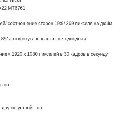
лочка HiOS
 A22 MT6761
лей/ соотношение сторон 19:9/ 269 пикселя на дюйм
1.85/ автофокус/ вспышка светодиодная
нием 1920 х 1080 пикселей в 30 кадров в секунду
 слот
а другие устройства