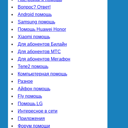
Вопрос? Ответ!
Android помощь
Samsung помощь
Помощь Huawei Honor
Xiaomi помощь
Для абонентов Билайн
Для абонентов МТС
Для абонентов Мегафон
Теле2 помощь
Компьютерная помощь
Разное
Айфон помощь
Fly помощь
Помощь LG
Интересное в сети
Приложения
Форум помощи