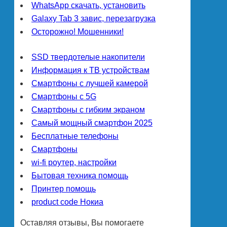
WhatsApp скачать, установить
Galaxy Tab 3 завис, перезагрузка
Осторожно! Мошенники!
SSD твердотелые накопители
Информация к ТВ устройствам
Смартфоны с лучшей камерой
Смартфоны с 5G
Смартфоны с гибким экраном
Самый мощный смартфон 2025
Бесплатные телефоны
Смартфоны
wi-fi роутер, настройки
Бытовая техника помощь
Принтер помощь
product code Нокиа
Оставляя отзывы, Вы помогаете