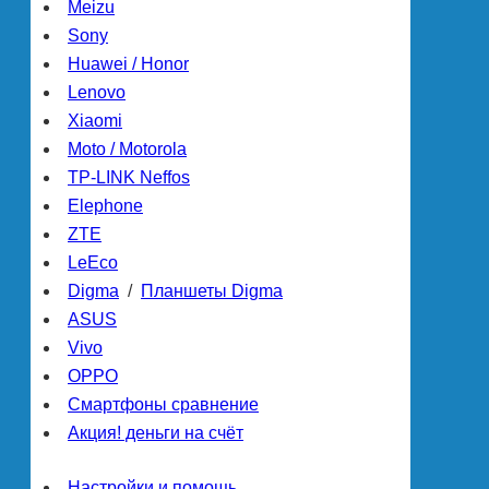
Meizu
Sony
Huawei / Honor
Lenovo
Xiaomi
Moto / Motorola
TP-LINK Neffos
Elephone
ZTE
LeEco
Digma
/
Планшеты Digma
ASUS
Vivo
OPPO
Смартфоны сравнение
Акция! деньги на счёт
Настройки и помощь