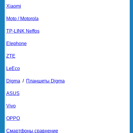
Xiaomi
Moto / Motorola
TP-LINK Neffos
Elephone
ZTE
LeEco
Digma
/
Планшеты Digma
ASUS
Vivo
OPPO
Смартфоны сравнение