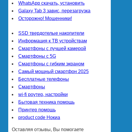
WhatsApp скачать, установить
Galaxy Tab 3 завис, перезагрузка
Осторожно! Мошенники!
SSD твердотелые накопители
Информация к ТВ устройствам
Смартфоны с лучшей камерой
Смартфоны с 5G
Смартфоны с гибким экраном
Самый мощный смартфон 2025
Бесплатные телефоны
Смартфоны
wi-fi роутер, настройки
Бытовая техника помощь
Принтер помощь
product code Нокиа
Оставляя отзывы, Вы помогаете