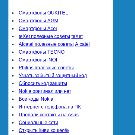
Смартфоны OUKITEL
Смартфоны AGM
Смартфоны Acer
teXet полезные советы
teXet
Alcatel полезные советы
Alcatel
Смартфоны TECNO
Смартфоны INOI
Philips полезные советы
Узнать забытый защитный код
Сбросить код защиты
Nokia оригинал или нет
Все коды Nokia
Интернет с телефона на ПК
Пропали контакты на Asus
Социальные сети
Открыть Киви кошелёк