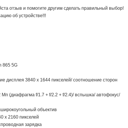
ста отзыв и помогите другим сделать правильный выбор!
цию об устройстве!!!
n 865 5G
е дисплея 3840 х 1644 пикселей/ соотношение сторон
п (диафрагма f/1.7 + f/2.2 + f/2.4)/ вспышка/ автофокус/
/ широкоугольный объектив
0 х 2160 пикселей
спроводная зарядка