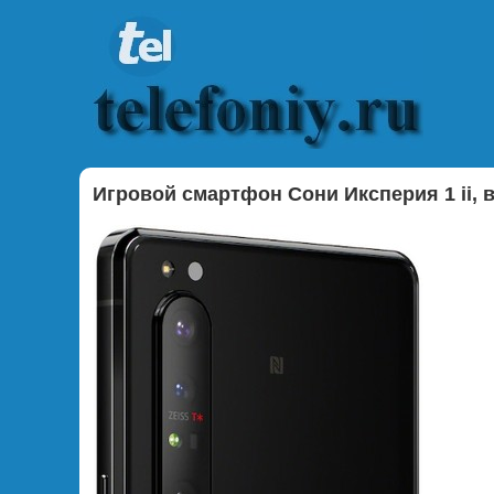
Игровой смартфон Сони Иксперия 1 ii, 