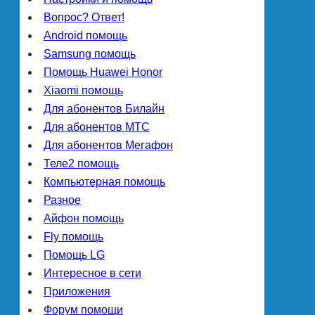
Вопрос? Ответ!
Android помощь
Samsung помощь
Помощь Huawei Honor
Xiaomi помощь
Для абонентов Билайн
Для абонентов МТС
Для абонентов Мегафон
Теле2 помощь
Компьютерная помощь
Разное
Айфон помощь
Fly помощь
Помощь LG
Интересное в сети
Приложения
Форум помощи