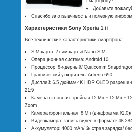
смартфону?
Добавьте пожалуй
Спасибо за отзывчивость и полезную информа
Характеристики Sony Xperia 1 ii
Все технические характеристики смартфона.
SIM-карта: 2 сим-карты/ Nano-SIM
Операционная система: Android 10
Процессор: 8-ядерный/ Qualcomm Snapdrago
Графический ускоритель: Adreno 650
Дисплей: 6.5 дюйма/ 4K HDR OLED разрешени
21:9
Камера основная: тройная 12 Мп + 12 Мп + 12 М
Zoom
Камера фронтальная: 8 Мп (диафрагма f/2.0)
Видеокамера: запись видео в формате 4К 384
Аккумулятор: 4000 mAh/ быстрая зарядка/ бе