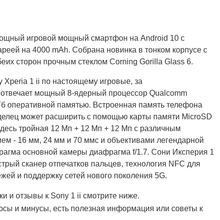
мощный игровой мощный смартфон на Android 10 с
реей на 4000 mAh. Собрана новинка в тонком корпусе с
еих сторон прочным стеклом Corning Gorilla Glass 6.
 Xperia 1 ii по настоящему игровые, за
 отвечает мощный 8-ядерный процессор Qualcomm
 Гб оперативной памятью. Встроенная память телефона
аделец может расширить с помощью карты памяти MicroSD
здесь тройная 12 Мп + 12 Мп + 12 Мп с различным
м - 16 мм, 24 мм и 70 ммс и объективами легендарной
агма основной камеры диафрагма f/1.7. Сони Иксперия 1
стрый сканер отпечатков пальцев, технология NFC для
жей и поддержку сетей нового поколения 5G.
и и отзывы к Sony 1 ii смотрите ниже.
сы и минусы, есть полезная информация или советы к