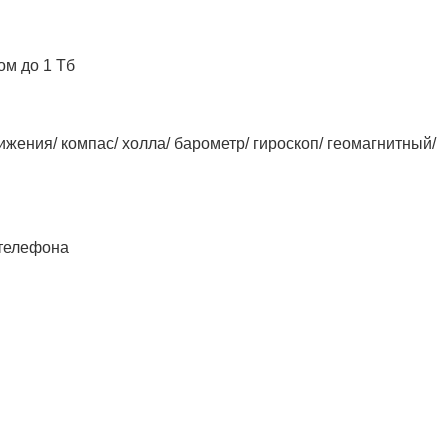
м до 1 Тб
жения/ компас/ холла/ барометр/ гироскоп/ геомагнитный/
с телефона