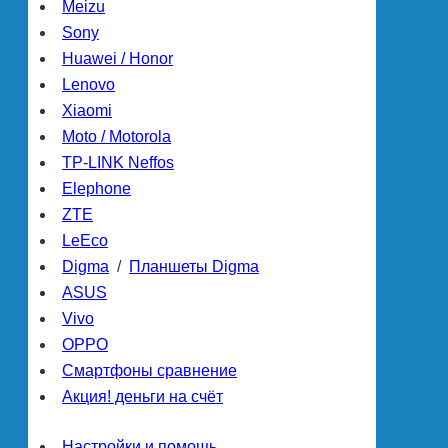
Meizu
Sony
Huawei / Honor
Lenovo
Xiaomi
Moto / Motorola
TP-LINK Neffos
Elephone
ZTE
LeEco
Digma
/
Планшеты Digma
ASUS
Vivo
OPPO
Смартфоны сравнение
Акция! деньги на счёт
Настройки и помощь