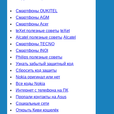
Смартфоны OUKITEL
Смартфоны AGM
Смартфоны Acer
teXet полезные советы
teXet
Alcatel полезные советы
Alcatel
Смартфоны TECNO
Смартфоны INOI
Philips полезные советы
Узнать забытый защитный код
Сбросить код защиты
Nokia оригинал или нет
Все коды Nokia
Интернет с телефона на ПК
Пропали контакты на Asus
Социальные сети
Открыть Киви кошелёк