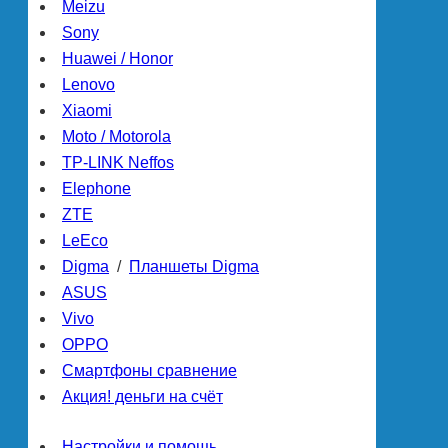
Meizu
Sony
Huawei / Honor
Lenovo
Xiaomi
Moto / Motorola
TP-LINK Neffos
Elephone
ZTE
LeEco
Digma
/
Планшеты Digma
ASUS
Vivo
OPPO
Смартфоны сравнение
Акция! деньги на счёт
Настройки и помощь