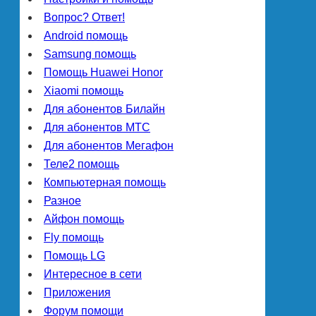
Вопрос? Ответ!
Android помощь
Samsung помощь
Помощь Huawei Honor
Xiaomi помощь
Для абонентов Билайн
Для абонентов МТС
Для абонентов Мегафон
Теле2 помощь
Компьютерная помощь
Разное
Айфон помощь
Fly помощь
Помощь LG
Интересное в сети
Приложения
Форум помощи