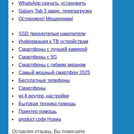
WhatsApp скачать, установить
Galaxy Tab 3 завис, перезагрузка
Осторожно! Мошенники!
SSD твердотелые накопители
Информация к ТВ устройствам
Смартфоны с лучшей камерой
Смартфоны с 5G
Смартфоны с гибким экраном
Самый мощный смартфон 2025
Бесплатные телефоны
Смартфоны
wi-fi роутер, настройки
Бытовая техника помощь
Принтер помощь
product code Нокиа
Оставляя отзывы, Вы помогаете