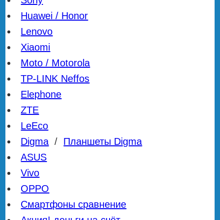
Sony
Huawei / Honor
Lenovo
Xiaomi
Moto / Motorola
TP-LINK Neffos
Elephone
ZTE
LeEco
Digma
/
Планшеты Digma
ASUS
Vivo
OPPO
Смартфоны сравнение