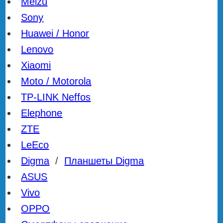
Meizu
Sony
Huawei / Honor
Lenovo
Xiaomi
Moto / Motorola
TP-LINK Neffos
Elephone
ZTE
LeEco
Digma
/
Планшеты Digma
ASUS
Vivo
OPPO