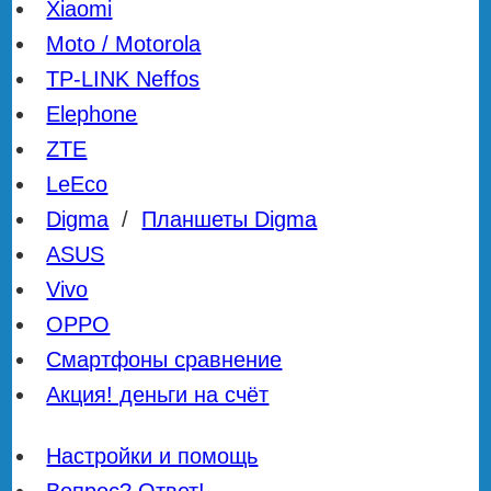
Xiaomi
Moto / Motorola
TP-LINK Neffos
Elephone
ZTE
LeEco
Digma
/
Планшеты Digma
ASUS
Vivo
OPPO
Смартфоны сравнение
Акция! деньги на счёт
Настройки и помощь
Вопрос? Ответ!