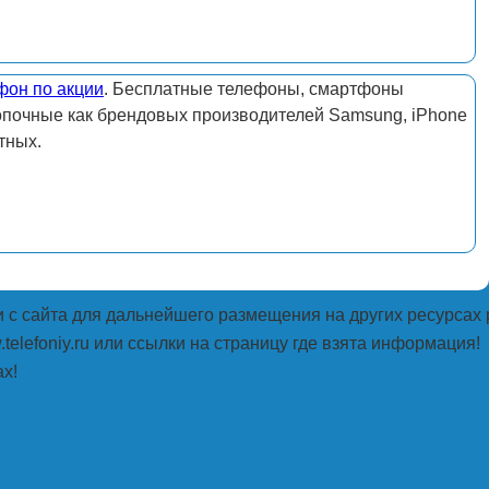
фон по акции
. Бесплатные телефоны, смартфоны
опочные как брендовых производителей Samsung, iPhone
тных.
с сайта для дальнейшего размещения на других ресурсах 
telefoniy.ru или ссылки на страницу где взята информация!
х!