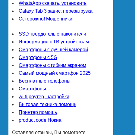
WhatsApp скачать, установить
Galaxy Tab 3 завис, перезагрузка
Осторожно! Мошенники!
SSD твердотелые накопители
Информация к ТВ устройствам
Смартфоны с лучшей камерой
Смартфоны с 5G
Смартфоны с гибким экраном
Самый мощный смартфон 2025
Бесплатные телефоны
Смартфоны
wi-fi роутер, настройки
Бытовая техника помощь
Принтер помощь
product code Нокиа
Оставляя отзывы, Вы помогаете