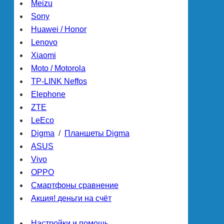
Meizu
Sony
Huawei / Honor
Lenovo
Xiaomi
Moto / Motorola
TP-LINK Neffos
Elephone
ZTE
LeEco
Digma
/
Планшеты Digma
ASUS
Vivo
OPPO
Смартфоны сравнение
Акция! деньги на счёт
Настройки и помощь