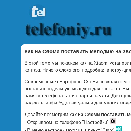
Как на Сяоми поставить мелодию на зв
В этой теме мы покажем как на Xiaomi установи
контакт. Ничего сложного, подробная инструкци
Современные смартфоны Сяоми позволяют устан
поставить отдельную мелодию для контакта. Вы
памяти телефона так и с карты памяти. Для при
надеюсь, инфа будет актуальна для многих мод
Давайте посмотрим
как на Сяоми поставить 
- Открываем на телефоне "Настройки"
.
- В меню настроек заходив в пункт "Звук"
.