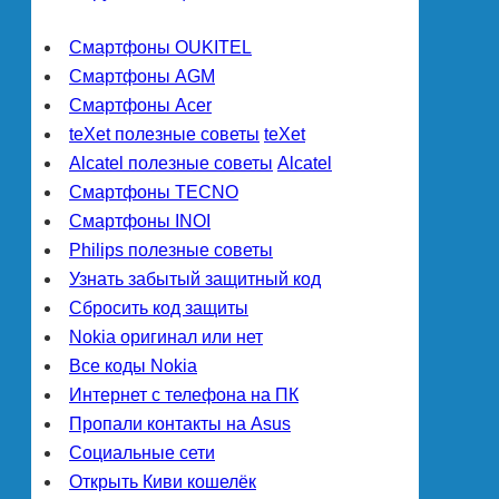
Смартфоны OUKITEL
Смартфоны AGM
Смартфоны Acer
teXet полезные советы
teXet
Alcatel полезные советы
Alcatel
Смартфоны TECNO
Смартфоны INOI
Philips полезные советы
Узнать забытый защитный код
Сбросить код защиты
Nokia оригинал или нет
Все коды Nokia
Интернет с телефона на ПК
Пропали контакты на Asus
Социальные сети
Открыть Киви кошелёк