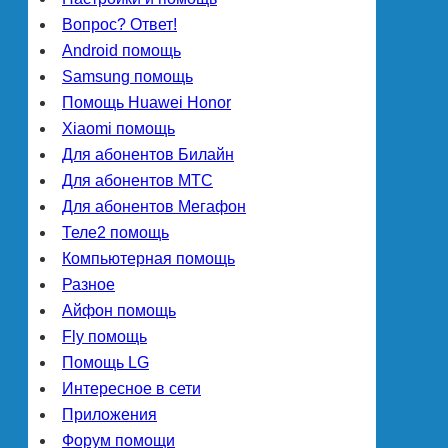
Вопрос? Ответ!
Android помощь
Samsung помощь
Помощь Huawei Honor
Xiaomi помощь
Для абонентов Билайн
Для абонентов МТС
Для абонентов Мегафон
Теле2 помощь
Компьютерная помощь
Разное
Айфон помощь
Fly помощь
Помощь LG
Интересное в сети
Приложения
Форум помощи