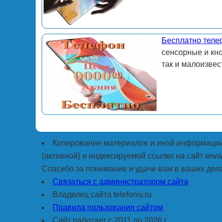
Бесплатно теле
сенсорные и кн
так и малоизвес
Копирование материалов и иной информации 
(активной) и индексируемой ссылки на сайт www.
Спасибо за понимание и удачи вам в ваших дела
Связаться с администратором сайта
Владелец сайта telefoniy.ru
Правила пользования сайтом
Сайт работает с 2011 по 2026 г.