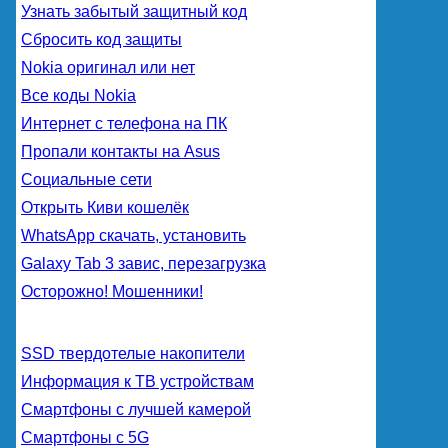
Узнать забытый защитный код
Сбросить код защиты
Nokia оригинал или нет
Все коды Nokia
Интернет с телефона на ПК
Пропали контакты на Asus
Социальные сети
Открыть Киви кошелёк
WhatsApp скачать, установить
Galaxy Tab 3 завис, перезагрузка
Осторожно! Мошенники!
SSD твердотелые накопители
Информация к ТВ устройствам
Смартфоны с лучшей камерой
Смартфоны с 5G