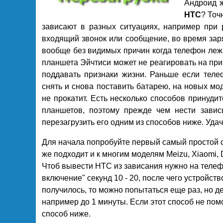
Андроид 
HTC
? Точ
зависают в разных ситуациях, например при 
входящий звонок или сообщение, во время зар
вообще без видимых причин когда телефон леж
планшета Эйчтиси может не реагировать на при
поддавать признаки жизни. Раньше если телеф
снять и снова поставить батарею, на новых мо
не прокатит. Есть несколько способов принуд
планшетов, поэтому прежде чем нести завис
перезагрузить его одним из способов ниже. Удач
Для начала попробуйте первый самый простой
же подходит и к многим моделям Meizu, Xiaomi,
Чтоб вывести HTC из зависания нужно на телеф
включение" секунд 10 - 20, после чего устройст
получилось, то можно попытаться еще раз, но 
например до 1 минуты. Если этот способ не пом
способ ниже.