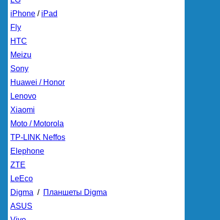
iPhone
/
iPad
Fly
HTC
Meizu
Sony
Huawei / Honor
Lenovo
Xiaomi
Moto / Motorola
TP-LINK Neffos
Elephone
ZTE
LeEco
Digma
/
Планшеты Digma
ASUS
Vivo