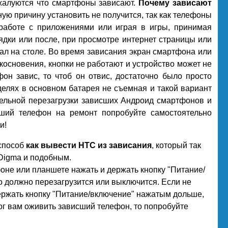
жалуются что смартфоны зависают.
Почему зависают
ную причину установить не получится, так как телефоны
работе с приложениями или играя в игры, принимая
ядки или после, при просмотре интернет страницы или
ал на столе. Во время зависания экран смартфона или
косновения, кнопки не работают и устройство может не
он завис, то чтоб он отвис, достаточно было просто
делях в основном батарея не съемная и такой вариант
ительной перезагрузки зависших Андроид смартфонов и
ший телефон на ремонт попробуйте самостоятельно
и!
 способ
как вывести HTC из зависания
, который так
 Digma и подобным.
оне или планшете нажать и держать кнопку "Питание/
во должно перезагрузится или выключится. Если не
держать кнопку "Питание/включение" нажатым дольше,
ог вам оживить зависший телефон, то попробуйте