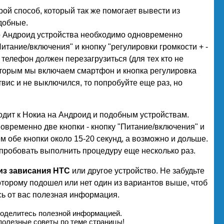
рой способ, который так же помогает вывести из
добные.
о Андроид устройства необходимо одновременно
итание/включения" и кнопку "регулировки громкости + -
го телефон должен перезагрузиться (для тех кто не
которым мы включаем смартфон и кнопка регулировка
отвис и не выключился, то попробуйте еще раз, но
одит к Нокиа на Андроид и подобным устройствам.
временно две кнопки - кнопку "Питание/включения" и
м обе кнопки около 15-20 секунд, а возможно и дольше.
опробовать выполнить процедуру еще несколько раз.
из зависания HTC
или другое устройство. Не забудьте
которому подошел или нет один из вариантов выше, чтоб
ь от вас полезная информация.
поделитесь полезной информацией.
полезные советы по теме страницы!