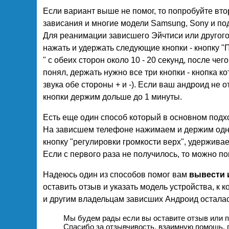
Если вариант выше не помог, то попробуйте вто
зависания и многие модели Samsung, Sony и по
Для реанимации зависшего Эйчтиси или другог
нажать и удержать следующие кнопки - кнопку "П
" с обеих сторон около 10 - 20 секунд, после че
понял, держать нужно все три кнопки - кнопка 
звука обе стороны + и -). Если ваш андроид не 
кнопки держим дольше до 1 минуты.
Есть еще один способ который в основном подх
На зависшем телефоне нажимаем и держим одно
кнопку "регулировки громкости верх", удерживае
Если с первого раза не получилось, то можно п
Надеюсь один из способов помог вам
вывести 
оставить отзыв и указать модель устройства, к 
и другим владельцам зависших Андроид осталас
Мы будем рады если вы оставите отзыв или 
Спасибо за отзывчивость, взаимную помощь, 