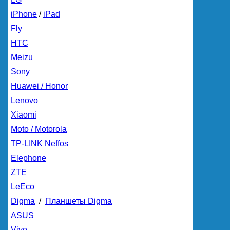
iPhone
/
iPad
Fly
HTC
Meizu
Sony
Huawei / Honor
Lenovo
Xiaomi
Moto / Motorola
TP-LINK Neffos
Elephone
ZTE
LeEco
Digma
/
Планшеты Digma
ASUS
Vivo