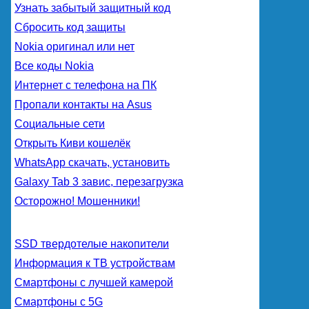
Узнать забытый защитный код
Сбросить код защиты
Nokia оригинал или нет
Все коды Nokia
Интернет с телефона на ПК
Пропали контакты на Asus
Социальные сети
Открыть Киви кошелёк
WhatsApp скачать, установить
Galaxy Tab 3 завис, перезагрузка
Осторожно! Мошенники!
SSD твердотелые накопители
Информация к ТВ устройствам
Смартфоны с лучшей камерой
Смартфоны с 5G