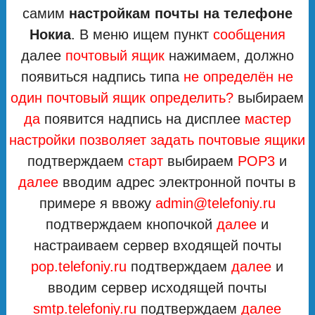
самим
настройкам почты на телефоне
Нокиа
. В меню ищем пункт
сообщения
далее
почтовый ящик
нажимаем, должно
появиться надпись типа
не определён не
один почтовый ящик определить?
выбираем
да
появится надпись на дисплее
мастер
настройки позволяет задать почтовые ящики
подтверждаем
старт
выбираем
POP3
и
далее
вводим адрес электронной почты в
примере я ввожу
admin@telefoniy.ru
подтверждаем кнопочкой
далее
и
настраиваем сервер входящей почты
pop
.telefoniy.ru
подтверждаем
далее
и
вводим сервер исходящей почты
smtp.telefoniy.ru
подтверждаем
далее