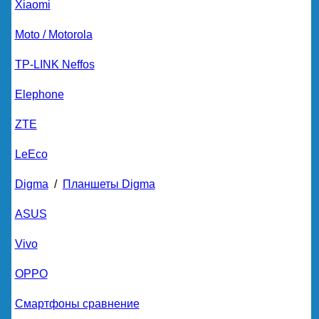
Xiaomi
Moto / Motorola
TP-LINK Neffos
Elephone
ZTE
LeEco
Digma
/
Планшеты Digma
ASUS
Vivo
OPPO
Смартфоны сравнение