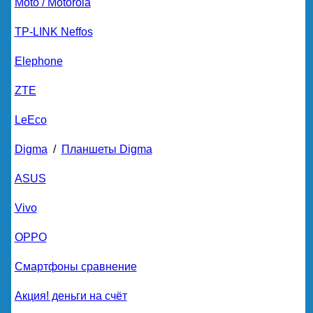
Moto / Motorola
TP-LINK Neffos
Elephone
ZTE
LeEco
Digma
/
Планшеты Digma
ASUS
Vivo
OPPO
Смартфоны сравнение
Акция! деньги на счёт