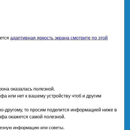
ается
адаптивная яркость экрана смотрите по этой
фона оказалась полезной.
нфа или нет к вашему устройству чтоб и другим
по-другому, то просим поделится информацией ниже в
нфа окажется самой полезной.
лезную информацию или советы.