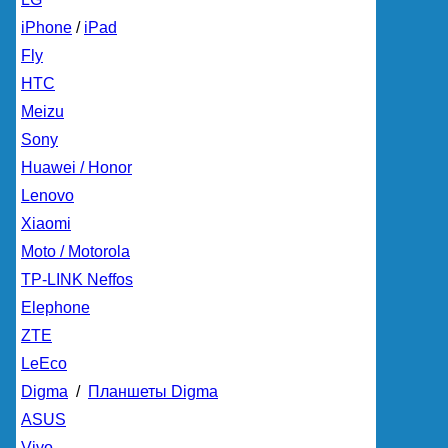
iPhone
/
iPad
Fly
HTC
Meizu
Sony
Huawei / Honor
Lenovo
Xiaomi
Moto / Motorola
TP-LINK Neffos
Elephone
ZTE
LeEco
Digma
/
Планшеты Digma
ASUS
Vivo