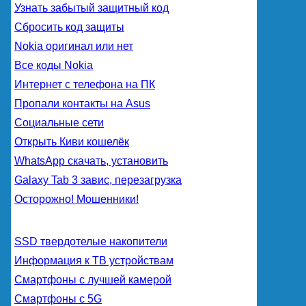
Узнать забытый защитный код
Сбросить код защиты
Nokia оригинал или нет
Все коды Nokia
Интернет с телефона на ПК
Пропали контакты на Asus
Социальные сети
Открыть Киви кошелёк
WhatsApp скачать, установить
Galaxy Tab 3 завис, перезагрузка
Осторожно! Мошенники!
SSD твердотелые накопители
Информация к ТВ устройствам
Смартфоны с лучшей камерой
Смартфоны с 5G