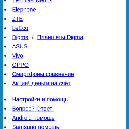
TP-LINK Neffos
Elephone
ZTE
LeEco
Digma
/
Планшеты Digma
ASUS
Vivo
OPPO
Смартфоны сравнение
Акция! деньги на счёт
Настройки и помощь
Вопрос? Ответ!
Android помощь
Samsung помощь